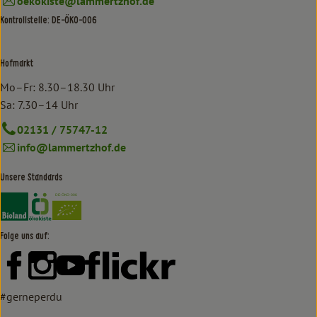
oekokiste@lammertzhof.de
Kontrollstelle: DE-ÖKO-006
Hofmarkt
Mo–Fr: 8.30–18.30 Uhr
Sa: 7.30–14 Uhr
02131 / 75747-12
info@lammertzhof.de
Unsere Standards
Externer Link zu https://www.bioland.de/verbraucher
Externer Link zu https://www.oekokiste.de/
Folge uns auf:
Externer Link zu https://www.facebook.com/lammertzhof/
Externer Link zu https://www.instagram.com/lammert
Externer Link zu https://www.youtube.com/
Externer Link zu https://www
#gerneperdu