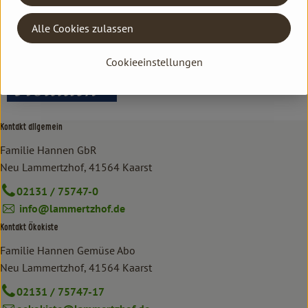
Italien
Alle Cookies zulassen
bioladen
Cookieeinstellungen
Kontakt allgemein
Familie Hannen GbR
Neu Lammertzhof, 41564 Kaarst
02131 / 75747-0
info@lammertzhof.de
Kontakt Ökokiste
Familie Hannen Gemüse Abo
Neu Lammertzhof, 41564 Kaarst
02131 / 75747-17