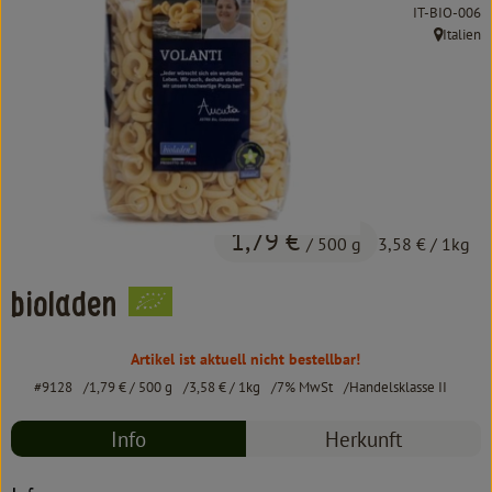
Kochen & Backen
, Kontrollstel
IT-BIO-006
Italien
, Herkunft
Süß & Pikant
Getränke
Haushalt
Einkaufen
1,79 €
/ 500 g
3,58 €
/ 1kg
Über uns
bioladen
Aktuelles
Artikel ist aktuell nicht bestellbar!
Erleben
#9128
1,79 €
/ 500 g
3,58 €
/ 1kg
7% MwSt
Handelsklasse II
Info
Herkunft