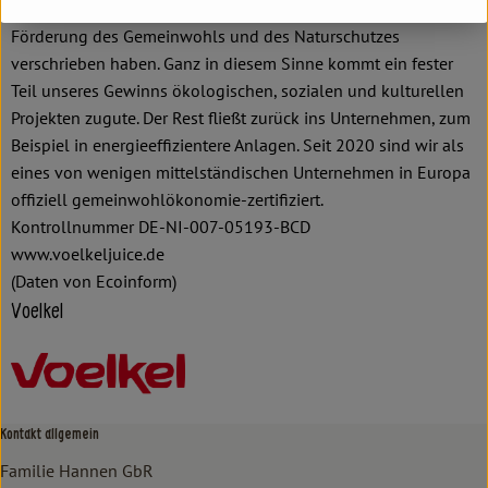
gemeinnützigen Stiftungen, die sich voll und ganz der
Förderung des Gemeinwohls und des Naturschutzes
verschrieben haben. Ganz in diesem Sinne kommt ein fester
Teil unseres Gewinns ökologischen, sozialen und kulturellen
Projekten zugute. Der Rest fließt zurück ins Unternehmen, zum
Beispiel in energieeffizientere Anlagen. Seit 2020 sind wir als
eines von wenigen mittelständischen Unternehmen in Europa
offiziell gemeinwohlökonomie-zertifiziert.
Kontrollnummer DE-NI-007-05193-BCD
www.voelkeljuice.de
(Daten von Ecoinform)
Voelkel
Kontakt allgemein
Familie Hannen GbR