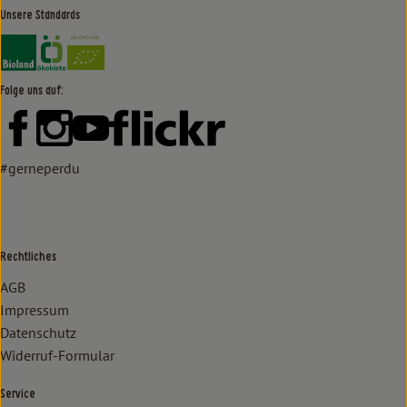
Unsere Standards
Externer Link zu https://www.bioland.de/verbraucher
Externer Link zu https://www.oekokiste.de/
Folge uns auf:
Externer Link zu https://www.facebook.com/lammertzhof/
Externer Link zu https://www.instagram.com/lammert
Externer Link zu https://www.youtube.com/
Externer Link zu https://www
#gerneperdu
Rechtliches
AGB
Impressum
Datenschutz
Widerruf-Formular
Service