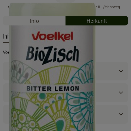
#5138
15,35 €
/ Kasten
19% MwSt
Handelsklasse II
Mehrweg
Info
Herkunft
Info
Voelkel, 6x0,7l
Produktinformationen
Zutaten
Produktdatenblatt