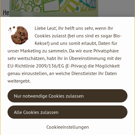
Herkunft
Liebe Leut', ihr helft uns sehr, wenn ihr
Hersteller: Voelkel
Cookies zulasst (bei uns sind es sogar Bio-
Kekse!) und uns somit erlaubt, Daten für
Deutschland
unser Marketing zu sammeln. Da wir eure Privatsphäre
sehr wertschätzen, habt ihr in Übereinstimmung mit der
Voelkel GmbH
EU-Richtlinie 2009/136/EG (E-Privacy) die Möglichkeit
genau einzustellen, an welche Dienstleister ihr Daten
D 29478 Höhbeck
weitergebt.
In unserer familiengeführten Naturkostsafterei im Norden
Deutschlands machen wir Saft so, dass alle etwas davon
Nur notwendige Cookies zulassen
haben: Unsere Kund*innen, Mitarbeiter*innen,
Anbaupartner*innen und besonders die Natur – und das seit
Alle Cookies zulassen
mehr als 85 Jahren. Wie wir das machen? Mit 100 % Bio und
Demeter und einem fairen Miteinander. Unser Unternehmen ist
Cookieeinstellungen
nicht im Besitz einiger Weniger, sondern gehört zwei