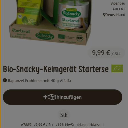
Kochen & Backen
Bioanbau
, Kontrolls
ABCERT
Süß & Pikant
Deutschland
, Herkunft:
Getränke
Haushalt
9,99 €
/ Stk
Einkaufen
Bio-Snacky-Keimgerät Starterse
Über uns
Rapunzel Probierset mit 40 g Alfalfa
Aktuelles
hinzufügen
Erleben
Produkt zum Warenkorb hinzufüg
Stk
#7885
9,99 €
/ Stk
19% MwSt
Handelsklasse II