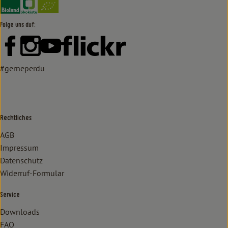
Folge uns auf:
Externer Link zu https://www.facebook.com/lammertzhof/
Externer Link zu https://www.instagram.com/lammert
Externer Link zu https://www.youtube.com/
Externer Link zu https://www
#gerneperdu
Rechtliches
AGB
Impressum
Datenschutz
Widerruf-Formular
Service
Downloads
FAQ