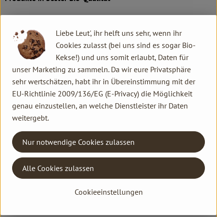
Produktqualität steht bei Rapunzel an erster Stelle. Das
Qualitätssicherungs-Team nimmt daher eine Schlüsselposition
Liebe Leut', ihr helft uns sehr, wenn ihr
im Unternehmen ein. Die Kontrollen der Rohstoffe beginnen
Cookies zulasst (bei uns sind es sogar Bio-
bereits auf dem Feld. Bei Wareneingang werden alle Rohstoffe
Kekse!) und uns somit erlaubt, Daten für
und Produkte beprobt. Zusätzlich werden sie durch anerkannte
unser Marketing zu sammeln. Da wir eure Privatsphäre
externe Labors unabhängig analysiert.
sehr wertschätzen, habt ihr in Übereinstimmung mit der
EU-Richtlinie 2009/136/EG (E-Privacy) die Möglichkeit
Wie schon zu Beginn liegen Rapunzel auch heute die
genau einzustellen, an welche Dienstleister ihr Daten
persönlichen Kontakte zu den Lieferanten und langfristige
weitergebt.
Partnerschaften besonders am Herzen. Besuche vor Ort,
Beratung durch eigene Agrar-Ingenieure und der rege
Nur notwendige Cookies zulassen
Austausch miteinander sichern die einwandfreie Qualität der
Rohstoffe ab. Das schafft Transparenz - vom Feld bis zum
Alle Cookies zulassen
Teller des Verbrauchers.
Cookieeinstellungen
Das größte Rapunzel Anbauprojekt: Bio aus der Türkei