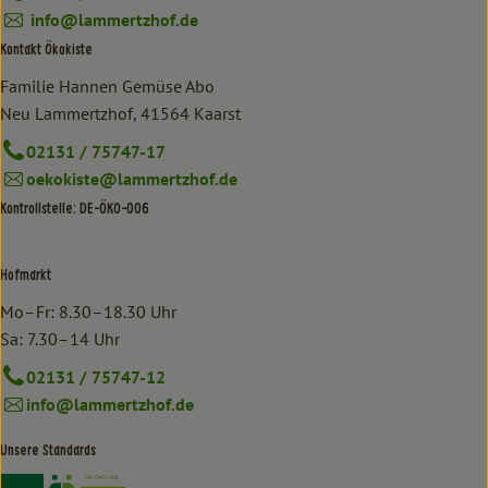
info@lammertzhof.de
Kontakt Ökokiste
Familie Hannen Gemüse Abo
Neu Lammertzhof, 41564 Kaarst
02131 / 75747-17
oekokiste@lammertzhof.de
Kontrollstelle: DE-ÖKO-006
Hofmarkt
Mo–Fr: 8.30–18.30 Uhr
Sa: 7.30–14 Uhr
02131 / 75747-12
info@lammertzhof.de
Unsere Standards
Externer Link zu https://www.bioland.de/verbraucher
Externer Link zu https://www.oekokiste.de/