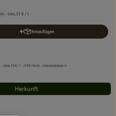
 ml
666,33 €
/ l
hinzufügen
Produkt zum Warenkorb hinzufügen
l
666,33 €
/ l
19% MwSt
Handelsklasse II
Herkunft