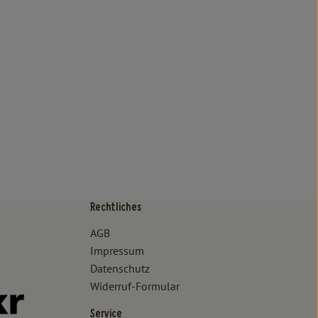
Rechtliches
/www.bioland.de/verbraucher
ps://www.oekokiste.de/
AGB
Impressum
Datenschutz
Widerruf-Formular
//www.facebook.com/lammertzhof/
ttps://www.instagram.com/lammertzhof/
k zu https://www.youtube.com/channel/UCWPUzJurFKb0KRK7upa
Externer Link zu https://www.flickr.com/photos/lammertzhof
Service