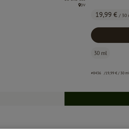
DV
, Herkunft:
19,99 €
/ 30
30 ml
#8436
19,99 €
/ 30 m