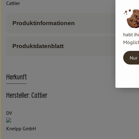
Cattier
Produktinformationen
habt ih
Möglich
Produktdatenblatt
Nur 
Herkunft
Hersteller: Cattier
DV
Kneipp GmbH