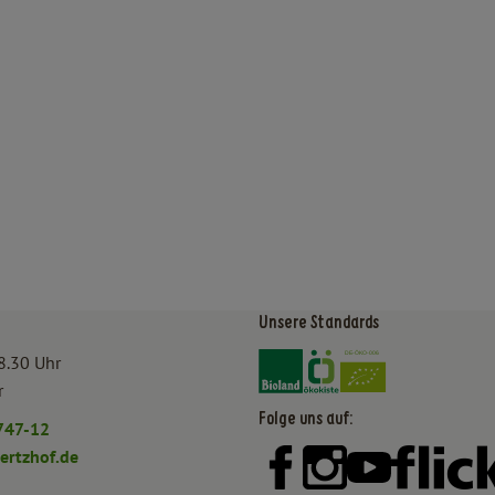
Unsere Standards
Externer Link zu https:/
Externer Link zu htt
8.30 Uhr
r
Folge uns auf:
747-12
rtzhof.de
Externer Link zu https:
Externer Link zu h
Externer Lin