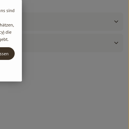
uns sind
hätzen,
y) die
gebt.
assen