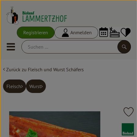
Warenko
Registrieren
Anmelden
Link
Mobiles Menu öffnen oder schl
Suche
Zurück zu Fleisch und Wurst Schäfers
Ökokisten
Frisches
Fleisch
Wurst
Empfehlungen
Vorratskammer
Pr
Großgebinde
, Verband: