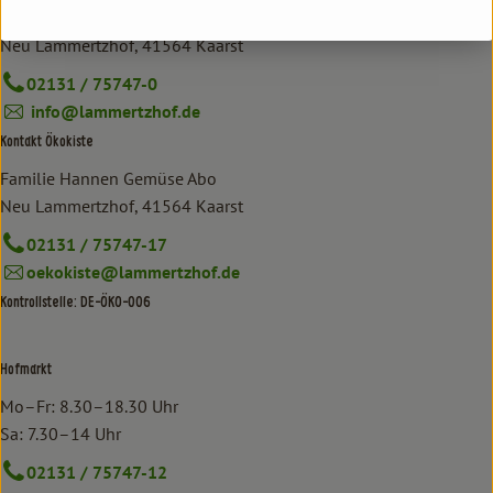
Familie Hannen GbR
Neu Lammertzhof, 41564 Kaarst
02131 / 75747-0
info@lammertzhof.de
Kontakt Ökokiste
Familie Hannen Gemüse Abo
Neu Lammertzhof, 41564 Kaarst
02131 / 75747-17
oekokiste@lammertzhof.de
Kontrollstelle: DE-ÖKO-006
Hofmarkt
Mo–Fr: 8.30–18.30 Uhr
Sa: 7.30–14 Uhr
02131 / 75747-12