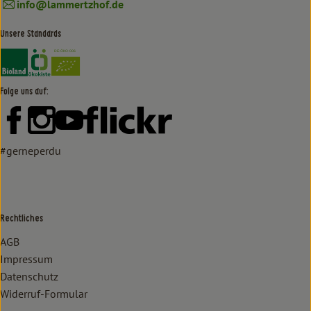
info@lammertzhof.de
Unsere Standards
Externer Link zu https://www.bioland.de/verbraucher
Externer Link zu https://www.oekokiste.de/
Folge uns auf:
Externer Link zu https://www.facebook.com/lammertzhof/
Externer Link zu https://www.instagram.com/lammert
Externer Link zu https://www.youtube.com/
Externer Link zu https://www
#gerneperdu
Rechtliches
AGB
Impressum
Datenschutz
Widerruf-Formular