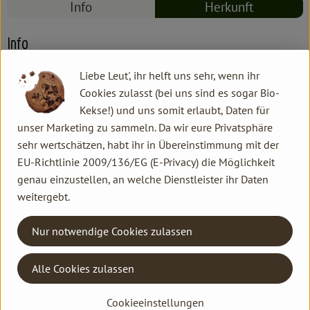
Info
Herkunft
Info
Liebe Leut', ihr helft uns sehr, wenn ihr
Schwein, Schäfers Fleischerei
Cookies zulasst (bei uns sind es sogar Bio-
Kekse!) und uns somit erlaubt, Daten für
Produktinformationen
unser Marketing zu sammeln. Da wir eure Privatsphäre
sehr wertschätzen, habt ihr in Übereinstimmung mit der
EU-Richtlinie 2009/136/EG (E-Privacy) die Möglichkeit
genau einzustellen, an welche Dienstleister ihr Daten
Herkunft
weitergebt.
Nur notwendige Cookies zulassen
Hersteller: sch
Deutschland
Alle Cookies zulassen
Kontakt allgemein
Cookieeinstellungen