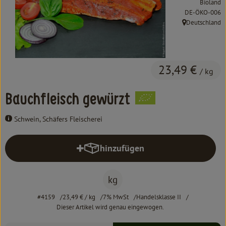
Bioland
Kochen & Backen
, Kontrollstelle:
DE-ÖKO-006
Deutschland
Süß & Pikant
, Herkunft:
Getränke
23,49 €
Haushalt
/ kg
Bauchfleisch gewürzt
Einkaufen
Schwein, Schäfers Fleischerei
Über uns
hinzufügen
Aktuelles
Produkt zum Warenkorb hinzufüg
Erleben
kg
#4159
23,49 €
/ kg
7% MwSt
Handelsklasse II
Dieser Artikel wird genau eingewogen.