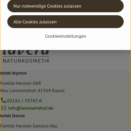
Nur notwendige Cookies zulassen
Hersteller: lavera
Alle Cookies zulassen
DV
lavera
Cookieeinstellungen
Kontakt allgemein
Familie Hannen GbR
Neu Lammertzhof, 41564 Kaarst
02131 / 75747-0
info@lammertzhof.de
Kontakt Ökokiste
Familie Hannen Gemüse Abo