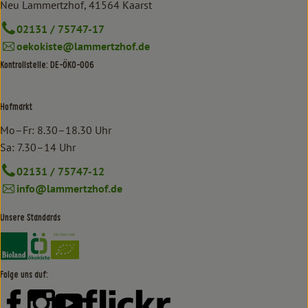
Neu Lammertzhof, 41564 Kaarst
02131 / 75747-17
oekokiste@lammertzhof.de
Kontrollstelle: DE-ÖKO-006
Hofmarkt
Mo–Fr: 8.30–18.30 Uhr
Sa: 7.30–14 Uhr
02131 / 75747-12
info@lammertzhof.de
Unsere Standards
Externer Link zu https://www.bioland.de/verbraucher
Externer Link zu https://www.oekokiste.de/
Folge uns auf:
Externer Link zu https://www.facebook.com/lammertzhof/
Externer Link zu https://www.instagram.com/lammert
Externer Link zu https://www.youtube.com/
Externer Link zu https://www