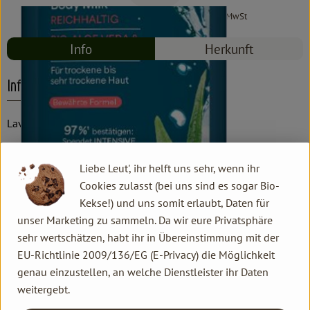
#8759
7,99 €
/ 250 ml
31,96 €
/ l
19% MwSt
Info
Herkunft
Info
Lavera
Produktinformationen
Liebe Leut', ihr helft uns sehr, wenn ihr
Cookies zulasst (bei uns sind es sogar Bio-
Kekse!) und uns somit erlaubt, Daten für
Produktdatenblatt
unser Marketing zu sammeln. Da wir eure Privatsphäre
sehr wertschätzen, habt ihr in Übereinstimmung mit der
EU-Richtlinie 2009/136/EG (E-Privacy) die Möglichkeit
genau einzustellen, an welche Dienstleister ihr Daten
Herkunft
weitergebt.