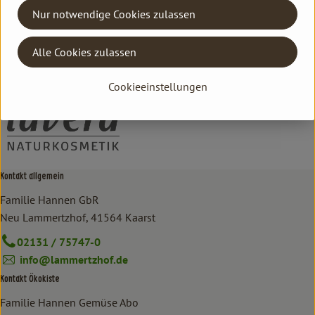
Nur notwendige Cookies zulassen
Hersteller: lavera
Alle Cookies zulassen
DV
lavera
Cookieeinstellungen
Kontakt allgemein
Familie Hannen GbR
Neu Lammertzhof, 41564 Kaarst
02131 / 75747-0
info@lammertzhof.de
Kontakt Ökokiste
Familie Hannen Gemüse Abo