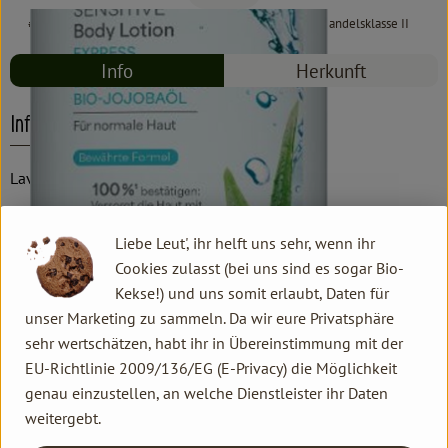
#8116
7,99 €
/ 250 ml
31,96 €
/ l
19% MwSt
Handelsklasse II
Info
Herkunft
Info
Lavera
Produktinformationen
Liebe Leut', ihr helft uns sehr, wenn ihr
Cookies zulasst (bei uns sind es sogar Bio-
Kekse!) und uns somit erlaubt, Daten für
Produktdatenblatt
unser Marketing zu sammeln. Da wir eure Privatsphäre
sehr wertschätzen, habt ihr in Übereinstimmung mit der
EU-Richtlinie 2009/136/EG (E-Privacy) die Möglichkeit
genau einzustellen, an welche Dienstleister ihr Daten
Herkunft
weitergebt.