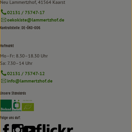
Neu Lammertzhof, 41564 Kaarst
02131 / 75747-17
oekokiste@lammertzhof.de
Kontrollstelle: DE-ÖKO-006
Hofmarkt
Mo–Fr: 8.30–18.30 Uhr
Sa: 7.30–14 Uhr
02131 / 75747-12
info@lammertzhof.de
Unsere Standards
Externer Link zu https://www.bioland.de/verbraucher
Externer Link zu https://www.oekokiste.de/
Folge uns auf:
Externer Link zu https://www.facebook.com/lammertzhof/
Externer Link zu https://www.instagram.com/lammert
Externer Link zu https://www.youtube.com/
Externer Link zu https://www