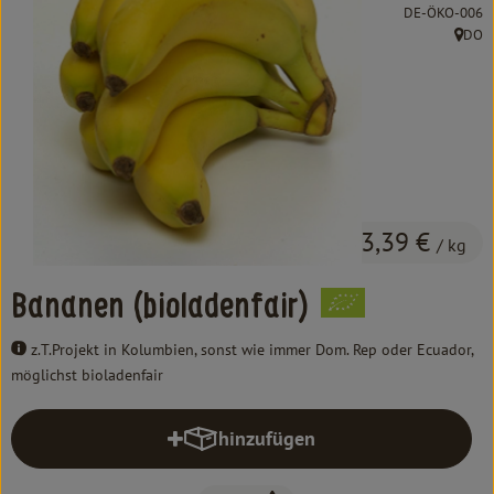
Kochen & Backen
, Kontrollstelle:
DE-ÖKO-006
DO
, Herku
Süß & Pikant
Getränke
Haushalt
Einkaufen
3,39 €
/ kg
Über uns
Bananen (bioladenfair)
Aktuelles
z.T.Projekt in Kolumbien, sonst wie immer Dom. Rep oder Ecuador,
möglichst bioladenfair
Erleben
hinzufügen
Produkt zum Warenkorb hinzufüg