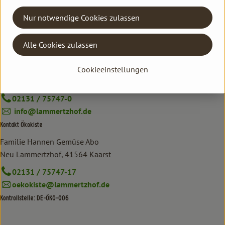
Hersteller: 8BD
Nur notwendige Cookies zulassen
DO
Alle Cookies zulassen
Kontakt allgemein
Familie Hannen GbR
Cookieeinstellungen
Neu Lammertzhof, 41564 Kaarst
02131 / 75747-0
info@lammertzhof.de
Kontakt Ökokiste
Familie Hannen Gemüse Abo
Neu Lammertzhof, 41564 Kaarst
02131 / 75747-17
oekokiste@lammertzhof.de
Kontrollstelle: DE-ÖKO-006