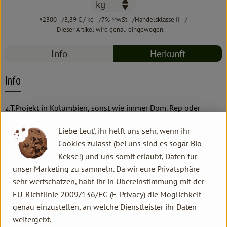
#2300
3,39 €
/ kg
7% MwSt
Handelsklasse II
Dieser Artikel wird genau eingewogen.
Info
Herkunft
Info
z.T.Projekt in Kolumbien, sonst wie immer Dom. Rep oder
Ecuador, möglichst bioladenfair
Liebe Leut', ihr helft uns sehr, wenn ihr
Cookies zulasst (bei uns sind es sogar Bio-
Produktinformationen
Kekse!) und uns somit erlaubt, Daten für
unser Marketing zu sammeln. Da wir eure Privatsphäre
sehr wertschätzen, habt ihr in Übereinstimmung mit der
EU-Richtlinie 2009/136/EG (E-Privacy) die Möglichkeit
Herkunft
genau einzustellen, an welche Dienstleister ihr Daten
weitergebt.