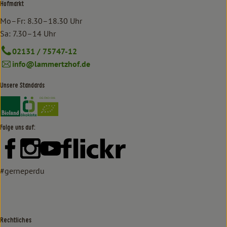
Hofmarkt
Mo–Fr: 8.30–18.30 Uhr
Sa: 7.30–14 Uhr
02131 / 75747-12
info@lammertzhof.de
Unsere Standards
Externer Link zu https://www.bioland.de/verbraucher
Externer Link zu https://www.oekokiste.de/
Folge uns auf:
Externer Link zu https://www.facebook.com/lammertzhof/
Externer Link zu https://www.instagram.com/lammert
Externer Link zu https://www.youtube.com/
Externer Link zu https://www
#gerneperdu
Rechtliches