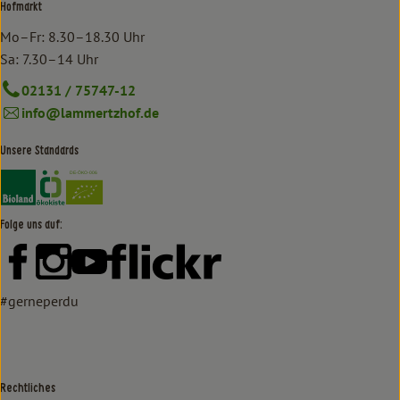
Hofmarkt
Mo–Fr: 8.30–18.30 Uhr
Sa: 7.30–14 Uhr
02131 / 75747-12
info@lammertzhof.de
Unsere Standards
Externer Link zu https://www.bioland.de/verbraucher
Externer Link zu https://www.oekokiste.de/
Folge uns auf:
Externer Link zu https://www.facebook.com/lammertzhof/
Externer Link zu https://www.instagram.com/lammert
Externer Link zu https://www.youtube.com/
Externer Link zu https://www
#gerneperdu
Rechtliches