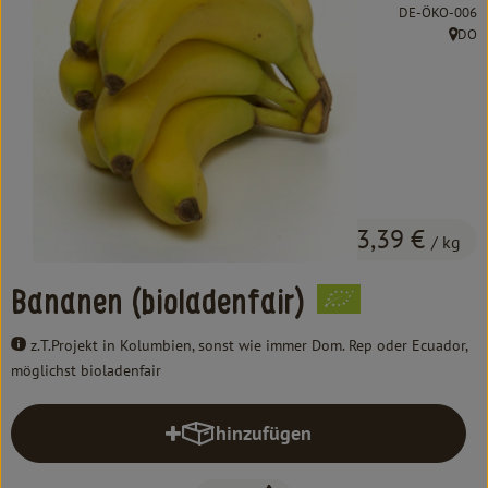
Kochen & Backen
, Kontrollstelle:
DE-ÖKO-006
DO
, Herku
Süß & Pikant
Getränke
Haushalt
Einkaufen
3,39 €
/ kg
Über uns
Bananen (bioladenfair)
Aktuelles
z.T.Projekt in Kolumbien, sonst wie immer Dom. Rep oder Ecuador,
möglichst bioladenfair
Erleben
hinzufügen
Produkt zum Warenkorb hinzufüg