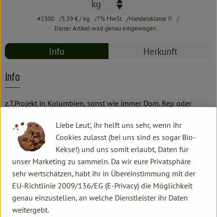
#2300
3,39 €
/ kg
7% MwSt
Handelsklasse II
Dieser Artikel wird genau eingewogen.
Info
Herkunft
Info
z.T.Projekt in Kolumbien, sonst wie immer Dom. Rep oder
Ecuador, möglichst bioladenfair
Liebe Leut', ihr helft uns sehr, wenn ihr
Cookies zulasst (bei uns sind es sogar Bio-
Produktinformationen
Kekse!) und uns somit erlaubt, Daten für
unser Marketing zu sammeln. Da wir eure Privatsphäre
sehr wertschätzen, habt ihr in Übereinstimmung mit der
EU-Richtlinie 2009/136/EG (E-Privacy) die Möglichkeit
Herkunft
genau einzustellen, an welche Dienstleister ihr Daten
weitergebt.