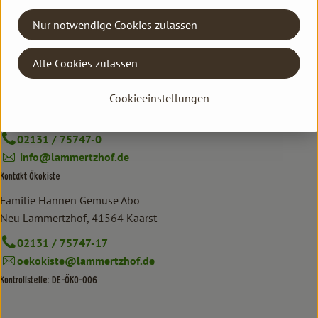
Hersteller: 8BD
Nur notwendige Cookies zulassen
DO
Alle Cookies zulassen
Kontakt allgemein
Familie Hannen GbR
Cookieeinstellungen
Neu Lammertzhof, 41564 Kaarst
02131 / 75747-0
info@lammertzhof.de
Kontakt Ökokiste
Familie Hannen Gemüse Abo
Neu Lammertzhof, 41564 Kaarst
02131 / 75747-17
oekokiste@lammertzhof.de
Kontrollstelle: DE-ÖKO-006