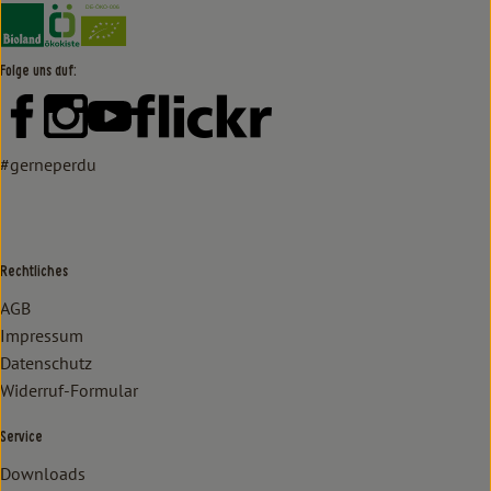
Externer Link zu https://www.bioland.de/verbraucher
Externer Link zu https://www.oekokiste.de/
Folge uns auf:
Externer Link zu https://www.facebook.com/lammertzhof/
Externer Link zu https://www.instagram.com/lammert
Externer Link zu https://www.youtube.com/
Externer Link zu https://www
#gerneperdu
Rechtliches
AGB
Impressum
Datenschutz
Widerruf-Formular
Service
Downloads