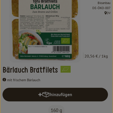
Kochen & Backen
Bioanbau
, Kontrollstelle:
DE-ÖKO-007
Süß & Pikant
DV
, Herk
Getränke
Haushalt
Einkaufen
3,29 €
/ 160 g
20,56 €
/ 1kg
Über uns
Bärlauch Bratfilets
Aktuelles
mit frischem Bärlauch
Erleben
hinzufügen
Produkt zum Warenkorb hinzufüg
160 g