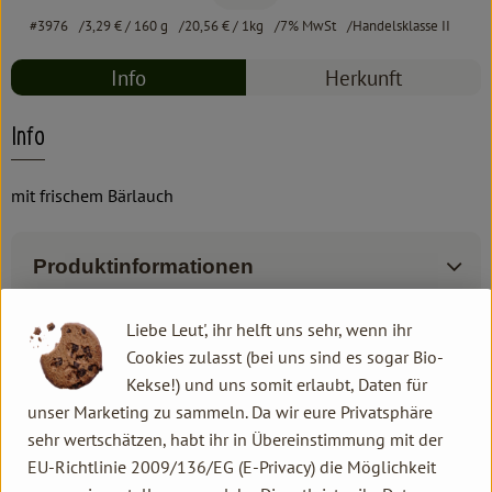
#3976
3,29 €
/ 160 g
20,56 €
/ 1kg
7% MwSt
Handelsklasse II
Info
Herkunft
Info
mit frischem Bärlauch
Produktinformationen
Liebe Leut', ihr helft uns sehr, wenn ihr
Zutaten
Cookies zulasst (bei uns sind es sogar Bio-
Kekse!) und uns somit erlaubt, Daten für
unser Marketing zu sammeln. Da wir eure Privatsphäre
Produktdatenblatt
sehr wertschätzen, habt ihr in Übereinstimmung mit der
EU-Richtlinie 2009/136/EG (E-Privacy) die Möglichkeit