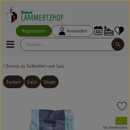
Warenko
Registrieren
Anmelden
Link
Mobiles Menu öffnen oder schl
Suche
Zurück zu Süßmittel und Salz
Ökokisten
Frisches
Zucker
Salz
Sirup
Empfehlungen
Vorratskammer
Pr
Großgebinde
, Verband:
EG-Kontrolliert