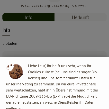
#7331
3,69 €
/ 1 kg
3,69 €
/ 1kg
7% MwSt
Info
Herkunft
Info
bioladen
Produktinformationen
Liebe Leut', ihr helft uns sehr, wenn ihr
Cookies zulasst (bei uns sind es sogar Bio-
Zutaten
Kekse!) und uns somit erlaubt, Daten für
unser Marketing zu sammeln. Da wir eure Privatsphäre
sehr wertschätzen, habt ihr in Übereinstimmung mit der
Produktdatenblatt
EU-Richtlinie 2009/136/EG (E-Privacy) die Möglichkeit
genau einzustellen, an welche Dienstleister ihr Daten
weitergebt.