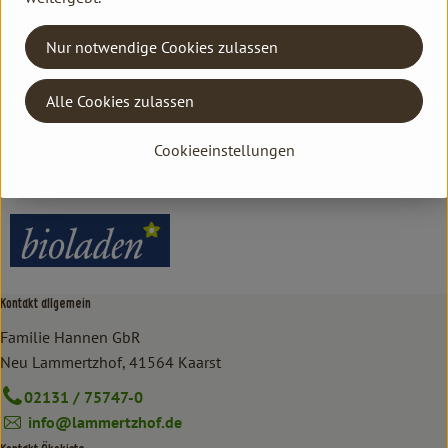
Herkunft
Nur notwendige Cookies zulassen
Hersteller: bioladen
Alle Cookies zulassen
Italien
Cookieeinstellungen
bioladen
Kontakt allgemein
Familie Hannen GbR
Neu Lammertzhof, 41564 Kaarst
02131 / 75747-0
info@lammertzhof.de