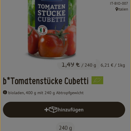
Kochen & Backen
, Kontrollstel
IT-BIO-007
Italien
, Herkunft
Süß & Pikant
Getränke
Haushalt
Einkaufen
1,49 €
/ 240 g
6,21 €
/ 1kg
Über uns
b*Tomatenstücke Cubetti
Aktuelles
bioladen, 400 g mit 240 g Abtropfgewicht
Erleben
hinzufügen
Produkt zum Warenkorb hinzufüg
240 g