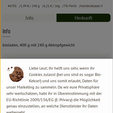
#6705
1,49 €
/ 240 g
6,21 €
/ 1kg
7% MwSt
Handelsklasse II
Info
Herkunft
Info
bioladen, 400 g mit 240 g Abtropfgewicht
Produktinformationen
Liebe Leut', ihr helft uns sehr, wenn ihr
Cookies zulasst (bei uns sind es sogar Bio-
Zutaten
Kekse!) und uns somit erlaubt, Daten für
unser Marketing zu sammeln. Da wir eure Privatsphäre
sehr wertschätzen, habt ihr in Übereinstimmung mit der
Produktdatenblatt
EU-Richtlinie 2009/136/EG (E-Privacy) die Möglichkeit
genau einzustellen, an welche Dienstleister ihr Daten
weitergebt.