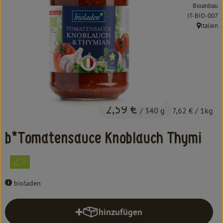
Kochen & Backen
Bioanbau
, Kontrollstel
IT-BIO-007
Süß & Pikant
Italien
, Herkunft
Getränke
Haushalt
Einkaufen
2,59 €
/ 340 g
7,62 €
/ 1kg
Über uns
b*Tomatensauce Knoblauch Thymi
Aktuelles
Erleben
bioladen
hinzufügen
Produkt zum Warenkorb hinzufüg