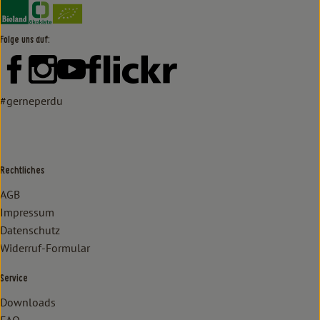
Externer Link zu https://www.bioland.de/verbraucher
Externer Link zu https://www.oekokiste.de/
Folge uns auf:
Externer Link zu https://www.facebook.com/lammertzhof/
Externer Link zu https://www.instagram.com/lammert
Externer Link zu https://www.youtube.com/
Externer Link zu https://www
#gerneperdu
Rechtliches
AGB
Impressum
Datenschutz
Widerruf-Formular
Service
Downloads