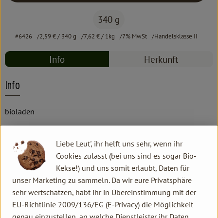
340 g
#6426
2,59 €
/ 340 g
7,62 €
/ 1kg
7% MwSt
Handelsklasse II
Info
Herkunft
Info
bioladen
Produktinformationen
Liebe Leut', ihr helft uns sehr, wenn ihr
Cookies zulasst (bei uns sind es sogar Bio-
Kekse!) und uns somit erlaubt, Daten für
Zutaten
unser Marketing zu sammeln. Da wir eure Privatsphäre
sehr wertschätzen, habt ihr in Übereinstimmung mit der
EU-Richtlinie 2009/136/EG (E-Privacy) die Möglichkeit
Produktdatenblatt
genau einzustellen, an welche Dienstleister ihr Daten