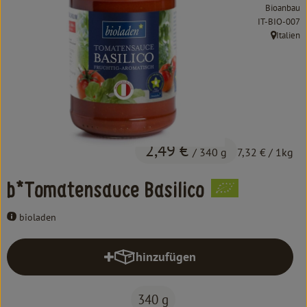
Kochen & Backen
Bioanbau
, Kontrollstel
IT-BIO-007
Süß & Pikant
Italien
, Herkunft
Getränke
Haushalt
Einkaufen
2,49 €
/ 340 g
7,32 €
/ 1kg
Über uns
b*Tomatensauce Basilico
Aktuelles
bioladen
Erleben
hinzufügen
Produkt zum Warenkorb hinzufüg
340 g