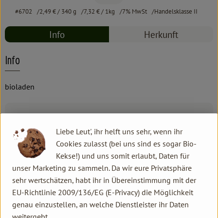
#6702
2,49 €
/ 340 g
7,32 €
/ 1kg
7% MwSt
Handelsklasse II
Info
Herkunft
Info
bioladen
Produktinformationen
Liebe Leut', ihr helft uns sehr, wenn ihr
Cookies zulasst (bei uns sind es sogar Bio-
Zutaten
Kekse!) und uns somit erlaubt, Daten für
unser Marketing zu sammeln. Da wir eure Privatsphäre
sehr wertschätzen, habt ihr in Übereinstimmung mit der
Produktdatenblatt
EU-Richtlinie 2009/136/EG (E-Privacy) die Möglichkeit
genau einzustellen, an welche Dienstleister ihr Daten
weitergebt.