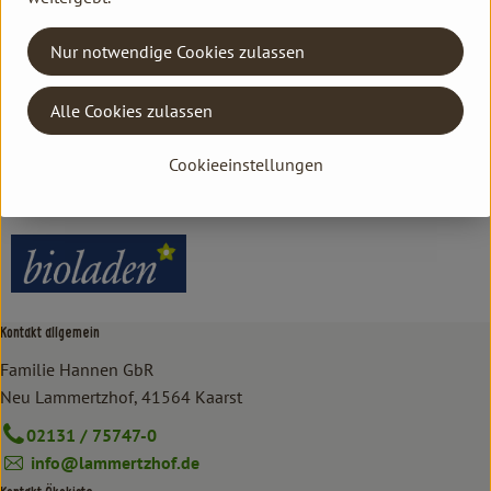
Herkunft
Nur notwendige Cookies zulassen
Hersteller: bioladen
Alle Cookies zulassen
Italien
Cookieeinstellungen
bioladen
Kontakt allgemein
Familie Hannen GbR
Neu Lammertzhof, 41564 Kaarst
02131 / 75747-0
info@lammertzhof.de