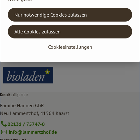
Herkunft
Nur notwendige Cookies zulassen
Hersteller: bioladen
Alle Cookies zulassen
Italien
Cookieeinstellungen
bioladen
Kontakt allgemein
Familie Hannen GbR
Neu Lammertzhof, 41564 Kaarst
02131 / 75747-0
info@lammertzhof.de