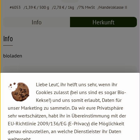
#6053
1,39 €
/ 500 g
2,78 €
/ 1kg
7% MwSt
Handelsklasse II
Info
Herkunft
Info
bioladen
Produktinformationen
Liebe Leut', ihr helft uns sehr, wenn ihr
Cookies zulasst (bei uns sind es sogar Bio-
Zutaten
Kekse!) und uns somit erlaubt, Daten für
unser Marketing zu sammeln. Da wir eure Privatsphäre
sehr wertschätzen, habt ihr in Übereinstimmung mit der
Produktdatenblatt
EU-Richtlinie 2009/136/EG (E-Privacy) die Möglichkeit
genau einzustellen, an welche Dienstleister ihr Daten
weitergebt.