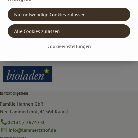
Herkunft
Nur notwendige Cookies zulassen
Hersteller: bioladen
Alle Cookies zulassen
DV
Cookieeinstellungen
bioladen
Kontakt allgemein
Familie Hannen GbR
Neu Lammertzhof, 41564 Kaarst
02131 / 75747-0
info@lammertzhof.de