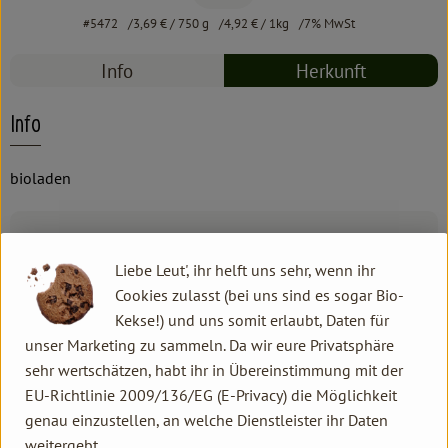
#5472
3,69 €
/ 750 g
4,92 €
/ 1kg
7% MwSt
Info
Herkunft
Info
bioladen
Produktinformationen
Liebe Leut', ihr helft uns sehr, wenn ihr
Cookies zulasst (bei uns sind es sogar Bio-
Zutaten
Kekse!) und uns somit erlaubt, Daten für
unser Marketing zu sammeln. Da wir eure Privatsphäre
sehr wertschätzen, habt ihr in Übereinstimmung mit der
Produktdatenblatt
EU-Richtlinie 2009/136/EG (E-Privacy) die Möglichkeit
genau einzustellen, an welche Dienstleister ihr Daten
weitergebt.