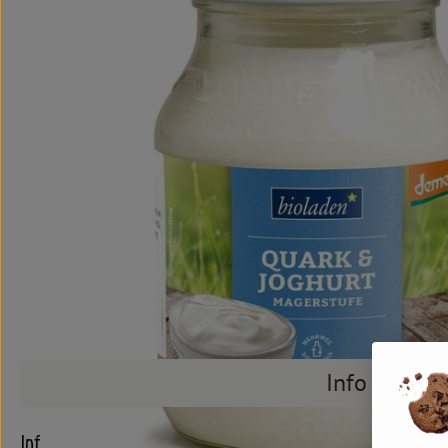
Info
Info