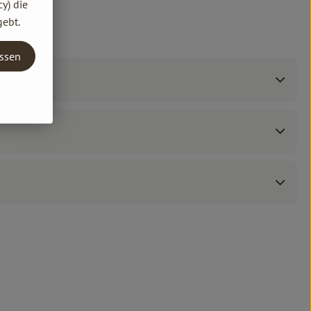
y) die
gebt.
assen