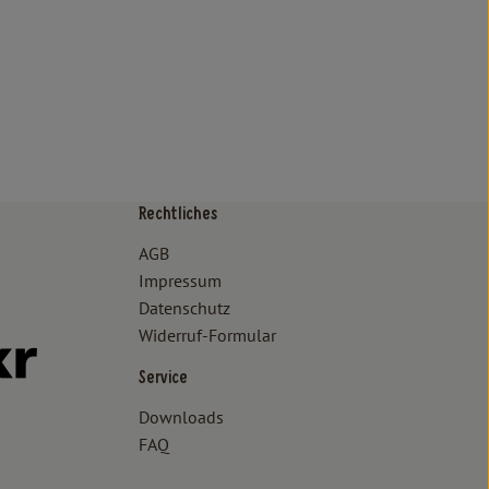
Rechtliches
/www.bioland.de/verbraucher
ps://www.oekokiste.de/
AGB
Impressum
Datenschutz
Widerruf-Formular
//www.facebook.com/lammertzhof/
ttps://www.instagram.com/lammertzhof/
k zu https://www.youtube.com/channel/UCWPUzJurFKb0KRK7upa
Externer Link zu https://www.flickr.com/photos/lammertzhof
Service
Downloads
FAQ