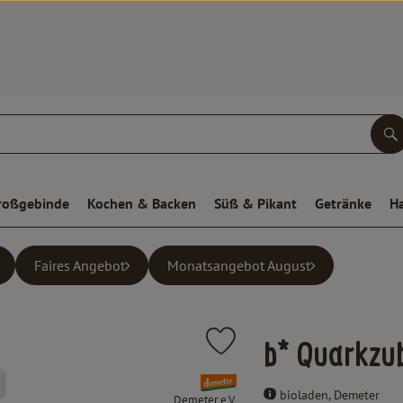
S
roßgebinde
Kochen & Backen
Süß & Pikant
Getränke
H
Faires Angebot
Monatsangebot August
Produkt zu Favouriten hinzufügen
b* Quarkzu
, Verband:
bioladen, Demeter
Demeter e.V.