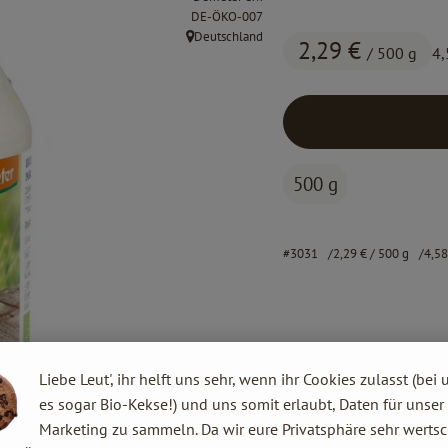
, Kontrollstelle:
DE-ÖKO-007
Deutschland
2,29 €
, Herkunft:
/ 500 g
4,
500 g
#3031
2,29 €
/ 500 g
4,5
Liebe Leut', ihr helft uns sehr, wenn ihr Cookies zulasst (bei 
es sogar Bio-Kekse!) und uns somit erlaubt, Daten für unser
Marketing zu sammeln. Da wir eure Privatsphäre sehr wertsc