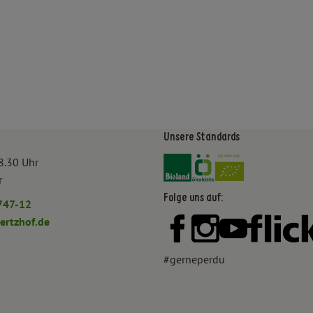
Unsere Standards
Externer Link zu https:/
Externer Link zu htt
8.30 Uhr
r
Folge uns auf:
747-12
rtzhof.de
Externer Link zu https:
Externer Link zu h
Externer Lin
#gerneperdu