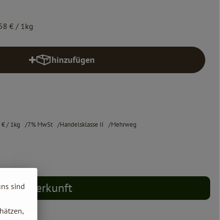
58 €
/ 1kg
hinzufügen
Produkt zum Warenkorb hinzufügen
8 €
/ 1kg
7% MwSt
Handelsklasse II
Mehrweg
Herkunft
uns sind
hätzen,