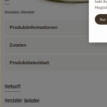
habt ih
Möglich
bioladen, Demeter
Nur 
Produktinformationen
Zutaten
Produktdatenblatt
Herkunft
Hersteller: bioladen