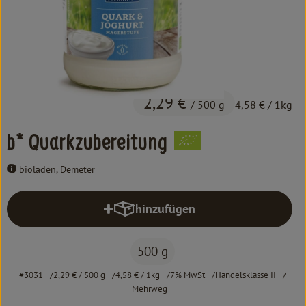
Kochen & Backen
Süß & Pikant
Getränke
Haushalt
2,29 €
/ 500 g
4,58 €
/ 1kg
b* Quarkzubereitung
Einkaufen
bioladen, Demeter
Über uns
Aktuelles
hinzufügen
Produkt zum Warenkorb hinzufüg
Erleben
500 g
#3031
2,29 €
/ 500 g
4,58 €
/ 1kg
7% MwSt
Handelsklasse II
Mehrweg