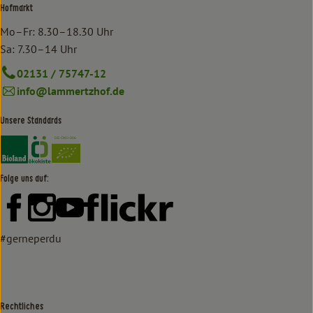
Hofmarkt
Mo–Fr: 8.30–18.30 Uhr
Sa: 7.30–14 Uhr
02131 / 75747-12
info@lammertzhof.de
Unsere Standards
Externer Link zu https://www.bioland.de/verbraucher
Externer Link zu https://www.oekokiste.de/
Folge uns auf:
Externer Link zu https://www.facebook.com/lammertzhof/
Externer Link zu https://www.instagram.com/lammert
Externer Link zu https://www.youtube.com/
Externer Link zu https://www
#gerneperdu
Rechtliches