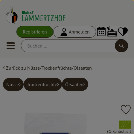
Warenko
Registrieren
Anmelden
Link
Mobiles Menu öffnen oder schl
Suche
Zurück zu Nüsse/Trockenfrüchte/Ölsaaten
Ökokisten
Frisches
Nüsse
Trockenfrüchte
Ölsaaten
Empfehlungen
Vorratskammer
Pr
Großgebinde
, Verband:
EG-Kontrolliert