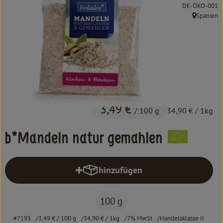
Kochen & Backen
, Kontrollstelle:
DE-ÖKO-001
Spanien
, Herkunft:
Süß & Pikant
Getränke
Haushalt
Einkaufen
3,49 €
/ 100 g
34,90 €
/ 1kg
Über uns
b*Mandeln natur gemahlen
Aktuelles
hinzufügen
Erleben
Produkt zum Warenkorb hinzufüg
100 g
#7193
3,49 €
/ 100 g
34,90 €
/ 1kg
7% MwSt
Handelsklasse II