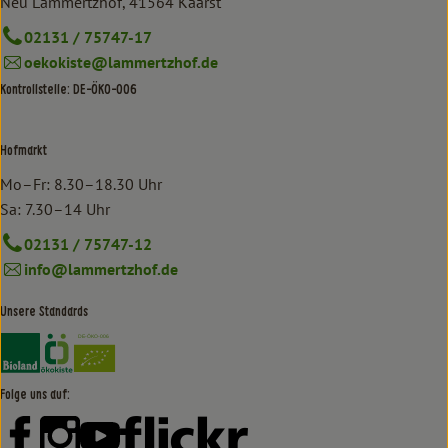
Neu Lammertzhof, 41564 Kaarst
02131 / 75747-17
oekokiste@lammertzhof.de
Kontrollstelle: DE-ÖKO-006
Hofmarkt
Mo–Fr: 8.30–18.30 Uhr
Sa: 7.30–14 Uhr
02131 / 75747-12
info@lammertzhof.de
Unsere Standards
Externer Link zu https://www.bioland.de/verbraucher
Externer Link zu https://www.oekokiste.de/
Folge uns auf:
Externer Link zu https://www.facebook.com/lammertzhof/
Externer Link zu https://www.instagram.com/lammert
Externer Link zu https://www.youtube.com/
Externer Link zu https://www