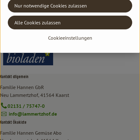
Nur notwendige Cookies zulassen
Hersteller: bioladen
Alle Cookies zulassen
Spanien
bioladen
Cookieeinstellungen
Kontakt allgemein
Familie Hannen GbR
Neu Lammertzhof, 41564 Kaarst
02131 / 75747-0
info@lammertzhof.de
Kontakt Ökokiste
Familie Hannen Gemüse Abo