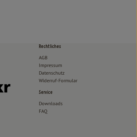
Rechtliches
/www.bioland.de/verbraucher
ps://www.oekokiste.de/
AGB
Impressum
Datenschutz
Widerruf-Formular
//www.facebook.com/lammertzhof/
ttps://www.instagram.com/lammertzhof/
k zu https://www.youtube.com/channel/UCWPUzJurFKb0KRK7upa
Externer Link zu https://www.flickr.com/photos/lammertzhof
Service
Downloads
FAQ