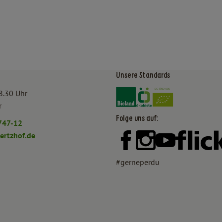
Unsere Standards
Externer Link zu https:/
Externer Link zu htt
8.30 Uhr
r
Folge uns auf:
747-12
rtzhof.de
Externer Link zu https:
Externer Link zu h
Externer Lin
#gerneperdu