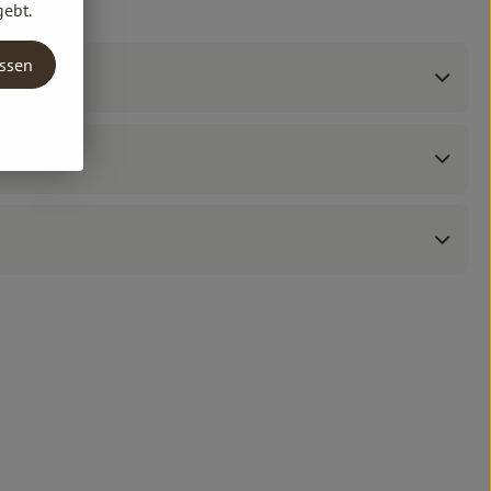
gebt.
assen