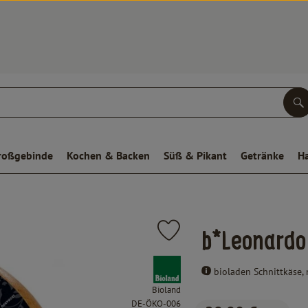
S
roßgebinde
Kochen & Backen
Süß & Pikant
Getränke
H
Produkt zu Favouriten hinzufügen
b*Leonardo
, Verband:
bioladen Schnittkäse, m
Bioland
, Kontrollstelle:
DE-ÖKO-006