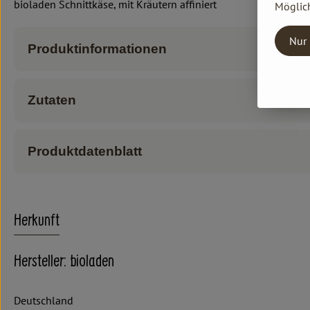
bioladen Schnittkäse, mit Kräutern affiniert
Möglich
Nur 
Produktinformationen
Zutaten
Produktdatenblatt
Herkunft
Hersteller: bioladen
Deutschland