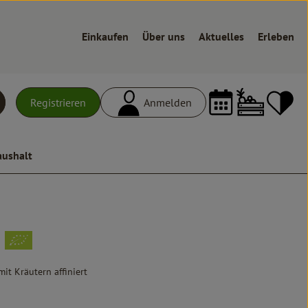
Einkaufen
Über uns
Aktuelles
Erleben
Warenk
L
Registrieren
Anmelden
uchen
aushalt
it Kräutern affiniert