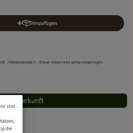
hinzufügen
Produkt zum Warenkorb hinzufügen
wSt
Handelsklasse II
Dieser Artikel wird genau eingewogen.
Herkunft
uns sind
hätzen,
y) die