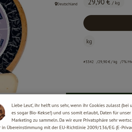
29,90 €
/ kg
Deutschland
, Herkunft:
kg
#3342
29,90 €
/ kg
7% M
Liebe Leut', ihr helft uns sehr, wenn ihr Cookies zulasst (bei 
es sogar Bio-Kekse!) und uns somit erlaubt, Daten für unser
Marketing zu sammeln. Da wir eure Privatsphäre sehr wertsc
r in Übereinstimmung mit der EU-Richtlinie 2009/136/EG (E-Privac