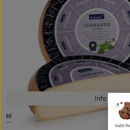
Info
Info
habt ih