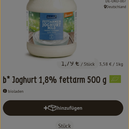
, Kontrollstelle:
DE-ÖKO-007
Kochen & Backen
Deutschland
, Herkunft:
Süß & Pikant
Getränke
Haushalt
Einkaufen
1,79 €
/ Stück
3,58 €
/ 1kg
Über uns
b* Joghurt 1,8% fettarm 500 g
Aktuelles
bioladen
Erleben
hinzufügen
Produkt zum Warenkorb hinzufüg
Stück