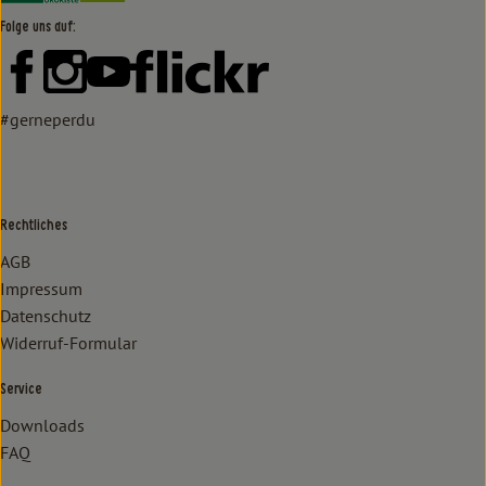
Folge uns auf:
Externer Link zu https://www.facebook.com/lammertzhof/
Externer Link zu https://www.instagram.com/lammert
Externer Link zu https://www.youtube.com/
Externer Link zu https://www
#gerneperdu
Rechtliches
AGB
Impressum
Datenschutz
Widerruf-Formular
Service
Downloads
FAQ