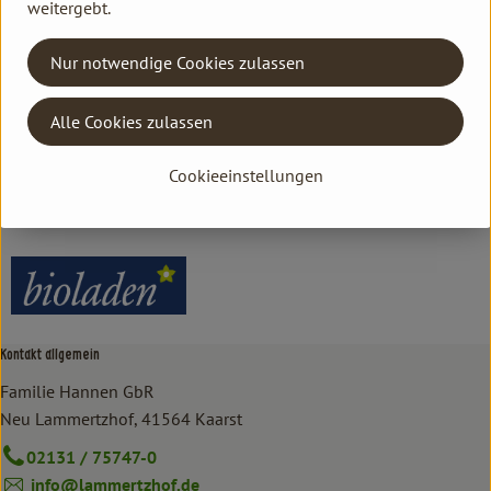
weitergebt.
Nur notwendige Cookies zulassen
Herkunft
Alle Cookies zulassen
Hersteller: bioladen
Cookieeinstellungen
Deutschland
bioladen
Kontakt allgemein
Familie Hannen GbR
Neu Lammertzhof, 41564 Kaarst
02131 / 75747-0
info@lammertzhof.de