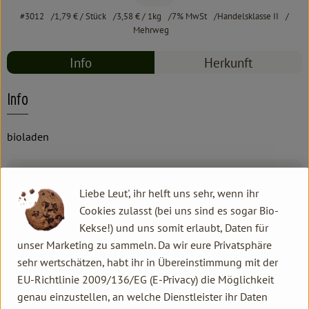
#3012
1,79 €
/ Stück
3,58 €
/ 1kg
7% MwSt
Handelsklasse II
Mehrweg
Info
Herkunft
Info
bioladen
Produktinformationen
Liebe Leut', ihr helft uns sehr, wenn ihr
Cookies zulasst (bei uns sind es sogar Bio-
Kekse!) und uns somit erlaubt, Daten für
Zutaten
unser Marketing zu sammeln. Da wir eure Privatsphäre
sehr wertschätzen, habt ihr in Übereinstimmung mit der
EU-Richtlinie 2009/136/EG (E-Privacy) die Möglichkeit
Produktdatenblatt
genau einzustellen, an welche Dienstleister ihr Daten