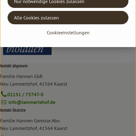
Nur notwendige Cookies zulassen
Hersteller: bioladen
Alle Cookies zulassen
Thailand
bioladen
Cookieeinstellungen
Kontakt allgemein
Familie Hannen GbR
Neu Lammertzhof, 41564 Kaarst
02131 / 75747-0
info@lammertzhof.de
Kontakt Ökokiste
Familie Hannen Gemüse Abo
Neu Lammertzhof, 41564 Kaarst