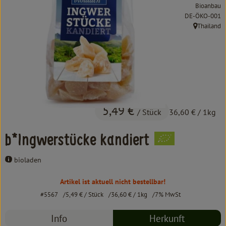
Kochen & Backen
Bioanbau
, Kontrollstelle:
DE-ÖKO-001
Süß & Pikant
Thailand
, Herkunft:
Getränke
Haushalt
Einkaufen
5,49 €
/ Stück
36,60 €
/ 1kg
Über uns
b*Ingwerstücke kandiert
Aktuelles
bioladen
Erleben
Artikel ist aktuell nicht bestellbar!
#5567
5,49 €
/ Stück
36,60 €
/ 1kg
7% MwSt
Info
Herkunft