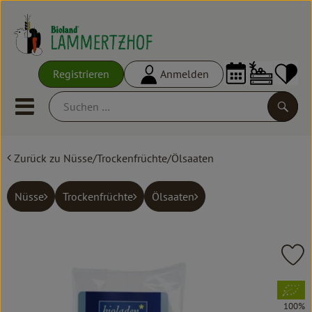
Warenko
Registrieren
Anmelden
Link
Mobiles Menu öffnen oder schl
Suche
Zurück zu Nüsse/Trockenfrüchte/Ölsaaten
Ökokisten
Frisches
Nüsse
Trockenfrüchte
Ölsaaten
Empfehlungen
Vorratskammer
Pr
Großgebinde
, Verband:
100%