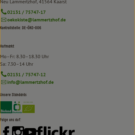
Neu Lammertzhof, 41564 Kaarst
02131 / 75747-17
oekokiste@lammertzhof.de
Kontrollstelle: DE-ÖKO-006
Hofmarkt
Mo–Fr: 8.30–18.30 Uhr
Sa: 7.30–14 Uhr
02131 / 75747-12
info@lammertzhof.de
Unsere Standards
Externer Link zu https://www.bioland.de/verbraucher
Externer Link zu https://www.oekokiste.de/
Folge uns auf:
Externer Link zu https://www.facebook.com/lammertzhof/
Externer Link zu https://www.instagram.com/lammert
Externer Link zu https://www.youtube.com/
Externer Link zu https://www