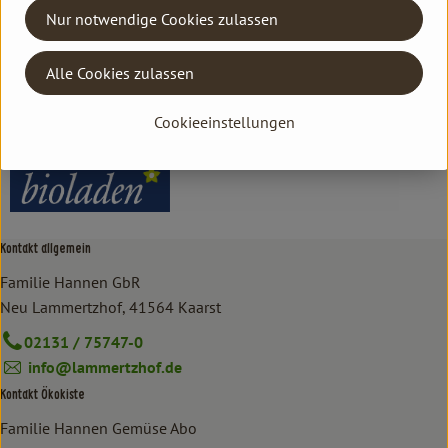
Nur notwendige Cookies zulassen
Hersteller: bioladen
Alle Cookies zulassen
DV
Cookieeinstellungen
bioladen
Kontakt allgemein
Familie Hannen GbR
Neu Lammertzhof, 41564 Kaarst
02131 / 75747-0
info@lammertzhof.de
Kontakt Ökokiste
Familie Hannen Gemüse Abo