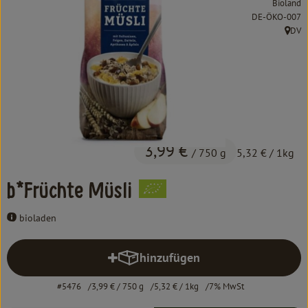
Bioland
Kochen & Backen
, Kontrollstelle:
DE-ÖKO-007
DV
Süß & Pikant
, Herk
Getränke
Haushalt
Einkaufen
3,99 €
/ 750 g
5,32 €
/ 1kg
Über uns
b*Früchte Müsli
Aktuelles
bioladen
Erleben
hinzufügen
Produkt zum Warenkorb hinzufü
#5476
3,99 €
/ 750 g
5,32 €
/ 1kg
7% MwSt