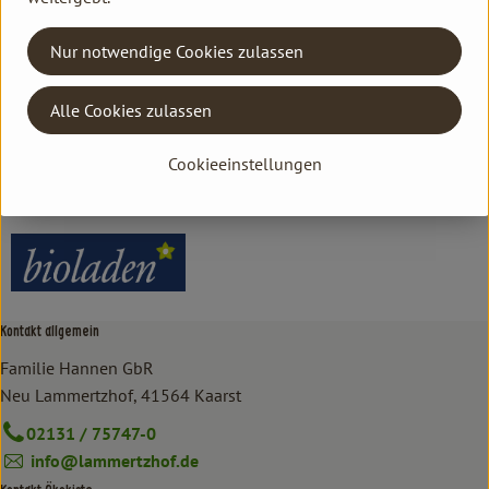
Herkunft
Nur notwendige Cookies zulassen
Hersteller: bioladen
Alle Cookies zulassen
TN
Cookieeinstellungen
bioladen
Kontakt allgemein
Familie Hannen GbR
Neu Lammertzhof, 41564 Kaarst
02131 / 75747-0
info@lammertzhof.de