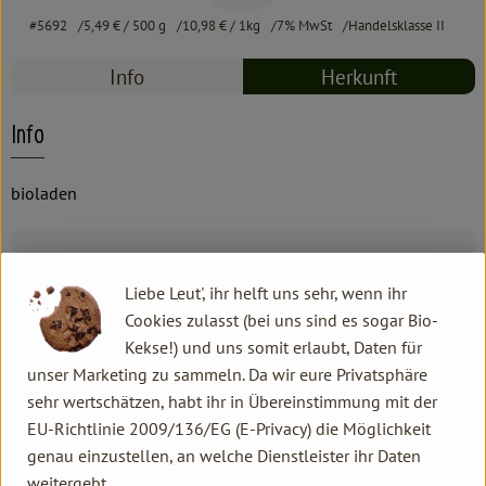
#5692
5,49 €
/ 500 g
10,98 €
/ 1kg
7% MwSt
Handelsklasse II
Info
Herkunft
Info
bioladen
Produktinformationen
Liebe Leut', ihr helft uns sehr, wenn ihr
Cookies zulasst (bei uns sind es sogar Bio-
Zutaten
Kekse!) und uns somit erlaubt, Daten für
unser Marketing zu sammeln. Da wir eure Privatsphäre
sehr wertschätzen, habt ihr in Übereinstimmung mit der
Produktdatenblatt
EU-Richtlinie 2009/136/EG (E-Privacy) die Möglichkeit
genau einzustellen, an welche Dienstleister ihr Daten
weitergebt.