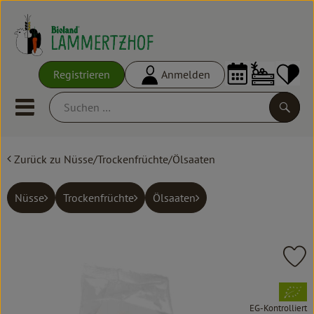
Warenko
Registrieren
Anmelden
Link
Mobiles Menu öffnen oder schl
Suche
Zurück zu Nüsse/Trockenfrüchte/Ölsaaten
Ökokisten
Frisches
Nüsse
Trockenfrüchte
Ölsaaten
Empfehlungen
Vorratskammer
Pr
Großgebinde
, Verband:
EG-Kontrolliert