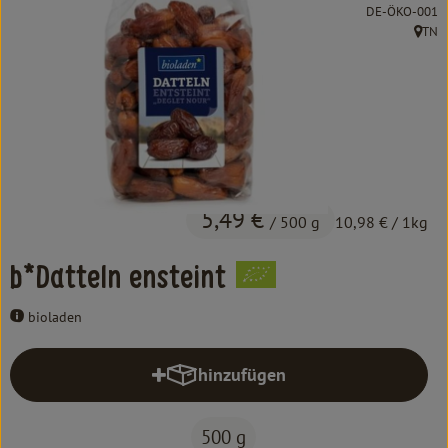
Kochen & Backen
, Kontrollstelle:
DE-ÖKO-001
TN
, Herk
Süß & Pikant
Getränke
Haushalt
Einkaufen
5,49 €
/ 500 g
10,98 €
/ 1kg
Über uns
b*Datteln ensteint
Aktuelles
bioladen
Erleben
hinzufügen
Produkt zum Warenkorb hinzufüg
500 g