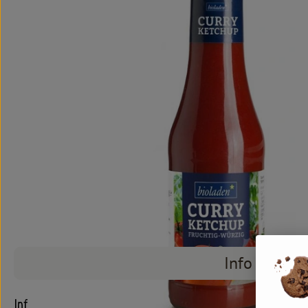
Info
Info