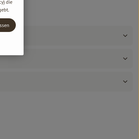
y) die
gebt.
assen