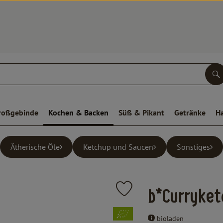
S
roßgebinde
Kochen & Backen
Süß & Pikant
Getränke
H
Ätherische Öle
Ketchup und Saucen
Sonstiges
Produkt zu Favouriten hinzufüge
b*Curryket
, Verband:
bioladen