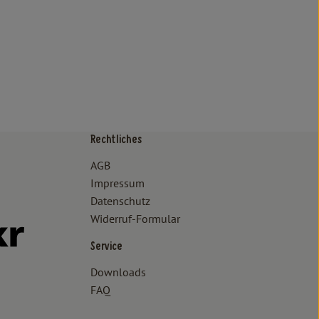
Rechtliches
/www.bioland.de/verbraucher
ps://www.oekokiste.de/
AGB
Impressum
Datenschutz
Widerruf-Formular
//www.facebook.com/lammertzhof/
ttps://www.instagram.com/lammertzhof/
k zu https://www.youtube.com/channel/UCWPUzJurFKb0KRK7upa
Externer Link zu https://www.flickr.com/photos/lammertzhof
Service
Downloads
FAQ