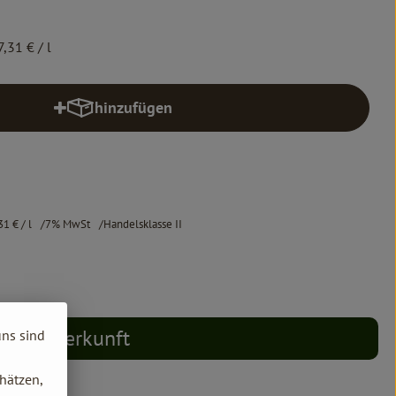
7,31 €
/ l
hinzufügen
Produkt zum Warenkorb hinzufügen
31 €
/ l
7% MwSt
Handelsklasse II
Herkunft
uns sind
hätzen,