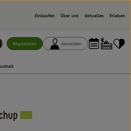
Einkaufen
Über uns
Aktuelles
Erleben
Warenk
L
Registrieren
Anmelden
uchen
aushalt
n
chup