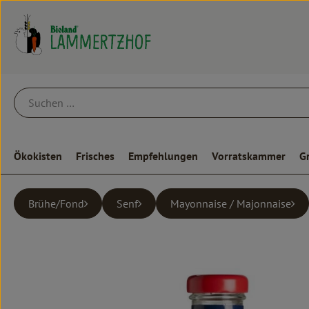
Ökokisten
Frisches
Empfehlungen
Vorratskammer
G
Brühe/Fond
Senf
Mayonnaise / Majonnaise