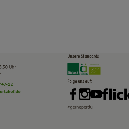
Unsere Standards
Externer Link zu https:/
Externer Link zu htt
8.30 Uhr
r
Folge uns auf:
747-12
rtzhof.de
Externer Link zu https:
Externer Link zu h
Externer Lin
#gerneperdu