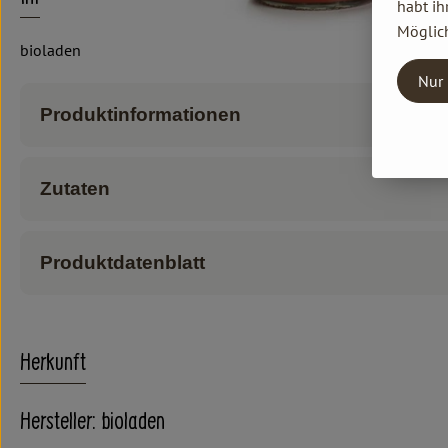
habt ih
Möglich
bioladen
Nur 
Produktinformationen
Zutaten
Produktdatenblatt
Herkunft
Hersteller: bioladen