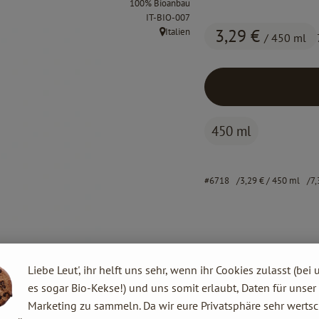
100% Bioanbau
, Kontrollstelle:
IT-BIO-007
3,29 €
Italien
/ 450 ml
, Herkunft:
450 ml
#6718
3,29 €
/ 450 ml
7,
Liebe Leut', ihr helft uns sehr, wenn ihr Cookies zulasst (bei 
es sogar Bio-Kekse!) und uns somit erlaubt, Daten für unser
Marketing zu sammeln. Da wir eure Privatsphäre sehr wertsc