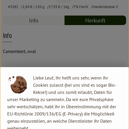
#3282
2,69 €
/ 150 g
17,93 €
/ 1kg
7% MwSt
Handelsklasse II
Info
Herkunft
Info
Camembert, oval
Produktinformationen
Liebe Leut', ihr helft uns sehr, wenn ihr
Cookies zulasst (bei uns sind es sogar Bio-
Zutaten
Kekse!) und uns somit erlaubt, Daten für
unser Marketing zu sammeln. Da wir eure Privatsphäre
sehr wertschätzen, habt ihr in Übereinstimmung mit der
Produktdatenblatt
EU-Richtlinie 2009/136/EG (E-Privacy) die Möglichkeit
genau einzustellen, an welche Dienstleister ihr Daten
weitergebt.