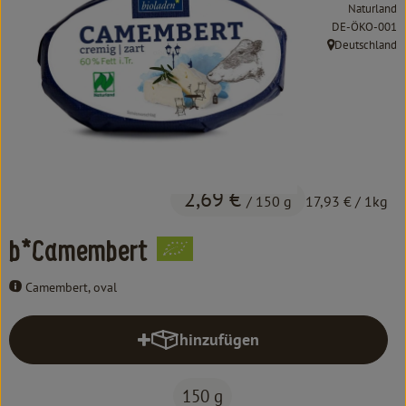
Kochen & Backen
Naturland
, Kontrollstelle:
DE-ÖKO-001
Süß & Pikant
Deutschland
, Herkunft:
Getränke
Haushalt
Einkaufen
2,69 €
/ 150 g
17,93 €
/ 1kg
Über uns
b*Camembert
Aktuelles
Camembert, oval
Erleben
hinzufügen
Produkt zum Warenkorb hinzufüg
150 g