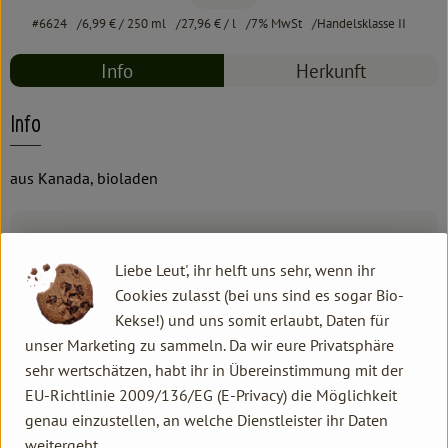
#6624
6,99 €
/ 250 ml
27,96 €
/ l
7% MwSt
Handelsklasse II
Info
Herkunft
Info
aus Kanada, bioladen
Produktinformationen
Liebe Leut', ihr helft uns sehr, wenn ihr
Cookies zulasst (bei uns sind es sogar Bio-
Zutaten
Kekse!) und uns somit erlaubt, Daten für
unser Marketing zu sammeln. Da wir eure Privatsphäre
sehr wertschätzen, habt ihr in Übereinstimmung mit der
Produktdatenblatt
EU-Richtlinie 2009/136/EG (E-Privacy) die Möglichkeit
genau einzustellen, an welche Dienstleister ihr Daten
weitergebt.