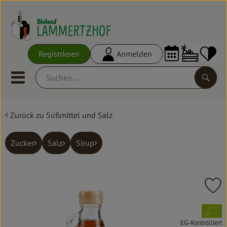
Warenko
Registrieren
Anmelden
Link
Mobiles Menu öffnen oder schl
Suche
Zurück zu Süßmittel und Salz
Ökokisten
Frisches
Zucker
Salz
Sirup
Empfehlungen
Vorratskammer
Pr
Großgebinde
, Verband:
EG-Kontrolliert