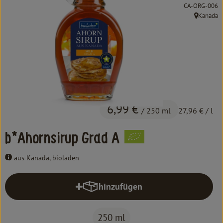
Kochen & Backen
, Kontrollstelle
CA-ORG-006
Kanada
, Herkunft:
Süß & Pikant
Getränke
Haushalt
Einkaufen
6,99 €
/ 250 ml
27,96 €
/ l
Über uns
b*Ahornsirup Grad A
Aktuelles
aus Kanada, bioladen
Erleben
hinzufügen
Produkt zum Warenkorb hinzufüg
250 ml