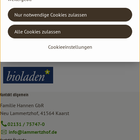
Herkunft
Nur notwendige Cookies zulassen
Hersteller: bioladen
Alle Cookies zulassen
Kanada
Cookieeinstellungen
bioladen
Kontakt allgemein
Familie Hannen GbR
Neu Lammertzhof, 41564 Kaarst
02131 / 75747-0
info@lammertzhof.de