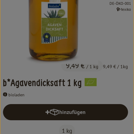
Kochen & Backen
, Kontrollstelle:
DE-ÖKO-001
Mexiko
, Herkunft:
Süß & Pikant
Getränke
Haushalt
Einkaufen
9,49 €
/ 1 kg
9,49 €
/ 1kg
Über uns
b*Agavendicksaft 1 kg
Aktuelles
bioladen
Erleben
hinzufügen
Produkt zum Warenkorb hinzufüg
1 kg