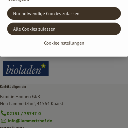
Herkunft
Nur notwendige Cookies zulassen
Hersteller: bioladen
Alle Cookies zulassen
Mexiko
Cookieeinstellungen
bioladen
Kontakt allgemein
Familie Hannen GbR
Neu Lammertzhof, 41564 Kaarst
02131 / 75747-0
info@lammertzhof.de