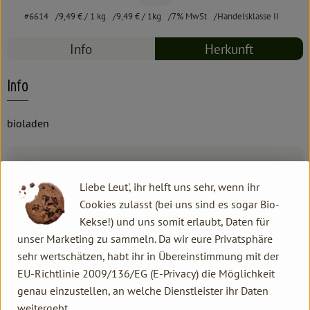
#6614
9,49 €
/ 1 kg
9,49 €
/ 1kg
7% MwSt
Handelsklasse II
Info
Herkunft
Info
bioladen
Produktinformationen
Liebe Leut', ihr helft uns sehr, wenn ihr
Cookies zulasst (bei uns sind es sogar Bio-
Zutaten
Kekse!) und uns somit erlaubt, Daten für
unser Marketing zu sammeln. Da wir eure Privatsphäre
sehr wertschätzen, habt ihr in Übereinstimmung mit der
Produktdatenblatt
EU-Richtlinie 2009/136/EG (E-Privacy) die Möglichkeit
genau einzustellen, an welche Dienstleister ihr Daten
weitergebt.