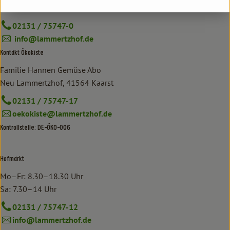
Neu Lammertzhof, 41564 Kaarst
02131 / 75747-0
info@lammertzhof.de
Kontakt Ökokiste
Familie Hannen Gemüse Abo
Neu Lammertzhof, 41564 Kaarst
02131 / 75747-17
oekokiste@lammertzhof.de
Kontrollstelle: DE-ÖKO-006
Hofmarkt
Mo–Fr: 8.30–18.30 Uhr
Sa: 7.30–14 Uhr
02131 / 75747-12
info@lammertzhof.de