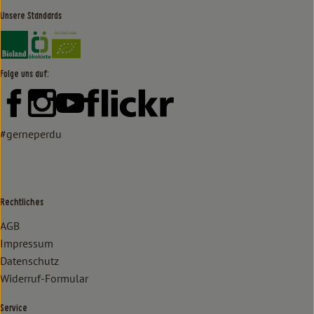
Unsere Standards
Externer Link zu https://www.bioland.de/verbraucher
Externer Link zu https://www.oekokiste.de/
Folge uns auf:
Externer Link zu https://www.facebook.com/lammertzhof/
Externer Link zu https://www.instagram.com/lammert
Externer Link zu https://www.youtube.com/
Externer Link zu https://www
#gerneperdu
Rechtliches
AGB
Impressum
Datenschutz
Widerruf-Formular
Service