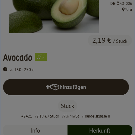
Kochen & Backen
, Kontrollstelle:
DE-ÖKO-006
Peru
, Herkun
Süß & Pikant
Getränke
2,19 €
/ Stück
Haushalt
Avocado
Einkaufen
ca. 150- 250 g
Über uns
hinzufügen
Produkt zum Warenkorb hinzufüg
Aktuelles
Erleben
Stück
#2421
2,19 €
/ Stück
7% MwSt
Handelsklasse II
Info
Herkunft