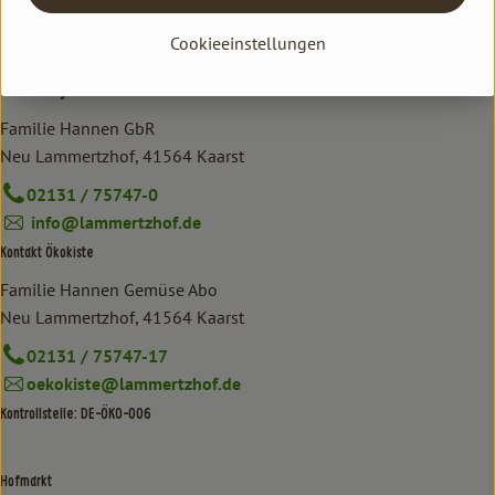
Cookieeinstellungen
aus der Region
Kontakt allgemein
Familie Hannen GbR
Neu Lammertzhof, 41564 Kaarst
02131 / 75747-0
info@lammertzhof.de
Kontakt Ökokiste
Familie Hannen Gemüse Abo
Neu Lammertzhof, 41564 Kaarst
02131 / 75747-17
oekokiste@lammertzhof.de
Kontrollstelle: DE-ÖKO-006
Hofmarkt