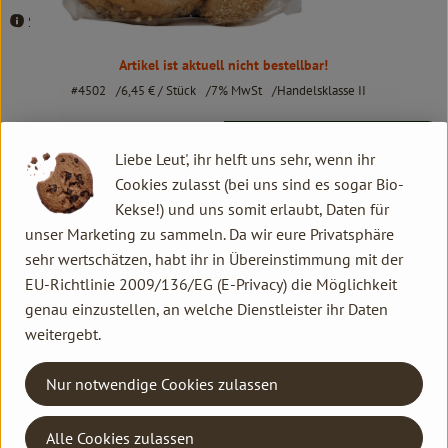
Schomaker
Artikel ist aktuell nicht bestellbar!
#4502
6,45 €
/ Stück
7% MwSt
Handelsklasse II
Info
Herkunft
Liebe Leut', ihr helft uns sehr, wenn ihr
Cookies zulasst (bei uns sind es sogar Bio-
Info
Kekse!) und uns somit erlaubt, Daten für
unser Marketing zu sammeln. Da wir eure Privatsphäre
Dinkel-, Sonnenbl.-, Sesam-, Mohn-, Mehrkorn-,Vollwert- und
sehr wertschätzen, habt ihr in Übereinstimmung mit der
Kistustibrötchen
EU-Richtlinie 2009/136/EG (E-Privacy) die Möglichkeit
genau einzustellen, an welche Dienstleister ihr Daten
Produktinformationen
weitergebt.
Nur notwendige Cookies zulassen
Herkunft
Alle Cookies zulassen