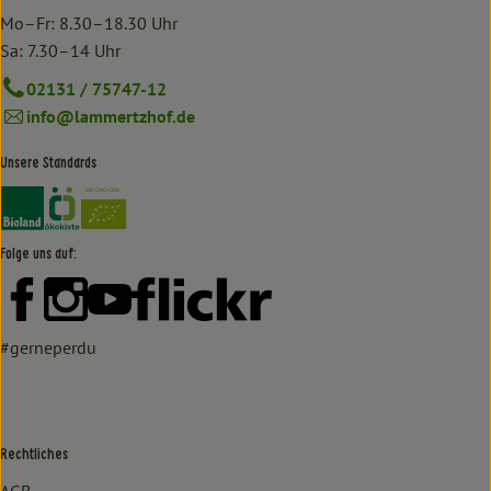
Mo–Fr: 8.30–18.30 Uhr
Sa: 7.30–14 Uhr
02131 / 75747-12
info@lammertzhof.de
Unsere Standards
Externer Link zu https://www.bioland.de/verbraucher
Externer Link zu https://www.oekokiste.de/
Folge uns auf:
Externer Link zu https://www.facebook.com/lammertzhof/
Externer Link zu https://www.instagram.com/lammert
Externer Link zu https://www.youtube.com/
Externer Link zu https://www
#gerneperdu
Rechtliches
AGB