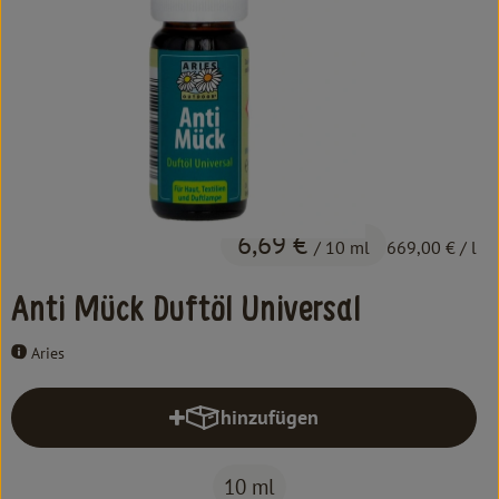
Kochen & Backen
Süß & Pikant
Getränke
Haushalt
Einkaufen
6,69 €
/ 10 ml
669,00 €
/ l
Über uns
Anti Mück Duftöl Universal
Aktuelles
Aries
Erleben
hinzufügen
Produkt zum Warenkorb hinzufüg
10 ml