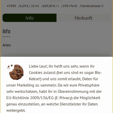
#7890
6,69 €
/ 10 ml
669,00 €
/ l
19% MwSt
Handelsklasse II
Info
Herkunft
Info
Aries
Produktinformationen
Liebe Leut', ihr helft uns sehr, wenn ihr
Cookies zulasst (bei uns sind es sogar Bio-
Kekse!) und uns somit erlaubt, Daten für
Produktdatenblatt
unser Marketing zu sammeln. Da wir eure Privatsphäre
sehr wertschätzen, habt ihr in Übereinstimmung mit der
EU-Richtlinie 2009/136/EG (E-Privacy) die Möglichkeit
genau einzustellen, an welche Dienstleister ihr Daten
Herkunft
weitergebt.