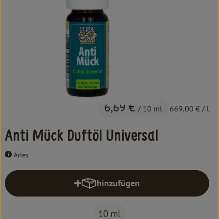
Kochen & Backen
Süß & Pikant
Getränke
Haushalt
Einkaufen
6,69 €
/ 10 ml
669,00 €
/ l
Über uns
Anti Mück Duftöl Universal
Aktuelles
Aries
Erleben
hinzufügen
Produkt zum Warenkorb hinzufüg
10 ml