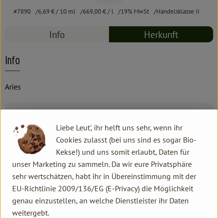
#7890
6,69 €
/ 10 ml
669,00 €
/ l
19% MwSt
Handelsklasse II
Info
Herkunft
Info
Aries
Produktinformationen
Liebe Leut', ihr helft uns sehr, wenn ihr
Cookies zulasst (bei uns sind es sogar Bio-
Kekse!) und uns somit erlaubt, Daten für
Produktdatenblatt
unser Marketing zu sammeln. Da wir eure Privatsphäre
sehr wertschätzen, habt ihr in Übereinstimmung mit der
EU-Richtlinie 2009/136/EG (E-Privacy) die Möglichkeit
genau einzustellen, an welche Dienstleister ihr Daten
Herkunft
weitergebt.