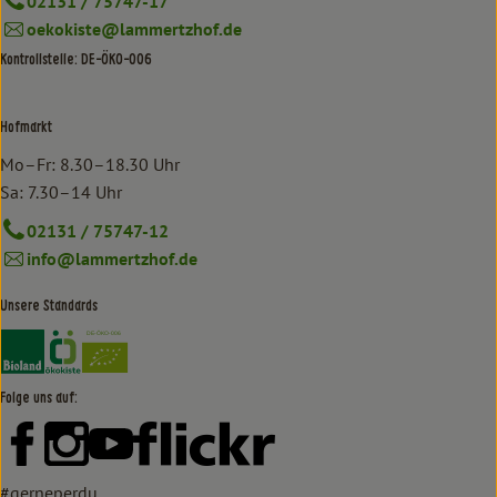
02131 / 75747-17
oekokiste@lammertzhof.de
Kontrollstelle: DE-ÖKO-006
Hofmarkt
Mo–Fr: 8.30–18.30 Uhr
Sa: 7.30–14 Uhr
02131 / 75747-12
info@lammertzhof.de
Unsere Standards
Externer Link zu https://www.bioland.de/verbraucher
Externer Link zu https://www.oekokiste.de/
Folge uns auf:
Externer Link zu https://www.facebook.com/lammertzhof/
Externer Link zu https://www.instagram.com/lammert
Externer Link zu https://www.youtube.com/
Externer Link zu https://www
#gerneperdu