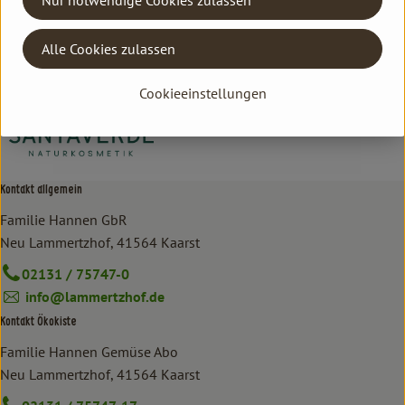
Hersteller: SAV
Alle Cookies zulassen
DV
Cookieeinstellungen
Santaverde
Kontakt allgemein
Familie Hannen GbR
Neu Lammertzhof, 41564 Kaarst
02131 / 75747-0
info@lammertzhof.de
Kontakt Ökokiste
Familie Hannen Gemüse Abo
Neu Lammertzhof, 41564 Kaarst