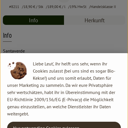
#8211
18,90 €
/ Stk
189,00 €
/ l
19% MwSt
Handelsklasse II
Info
Herkunft
Info
Santaverde
Liebe Leut', ihr helft uns sehr, wenn ihr
Produktinformationen
Cookies zulasst (bei uns sind es sogar Bio-
Kekse!) und uns somit erlaubt, Daten für
unser Marketing zu sammeln. Da wir eure Privatsphäre
Produktdatenblatt
sehr wertschätzen, habt ihr in Übereinstimmung mit der
EU-Richtlinie 2009/136/EG (E-Privacy) die Möglichkeit
genau einzustellen, an welche Dienstleister ihr Daten
weitergebt.
Herkunft
Nur notwendige Cookies zulassen