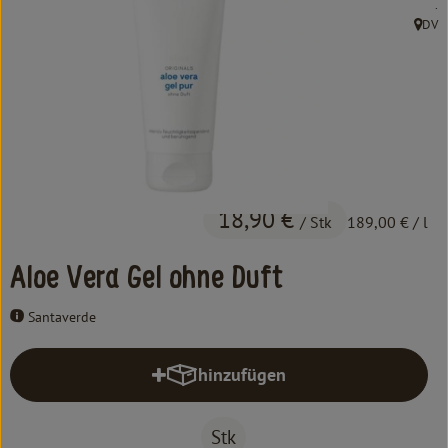
, 
.
Kochen & Backen
DV
, Herk
Süß & Pikant
Getränke
Haushalt
Einkaufen
18,90 €
/ Stk
189,00 €
/ l
Über uns
Aloe Vera Gel ohne Duft
Aktuelles
Santaverde
Erleben
hinzufügen
Produkt zum Warenkorb hinzufüg
Stk