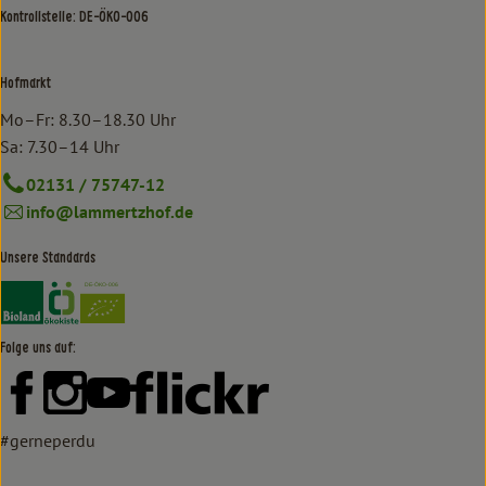
Kontrollstelle: DE-ÖKO-006
Hofmarkt
Mo–Fr: 8.30–18.30 Uhr
Sa: 7.30–14 Uhr
02131 / 75747-12
info@lammertzhof.de
Unsere Standards
Externer Link zu https://www.bioland.de/verbraucher
Externer Link zu https://www.oekokiste.de/
Folge uns auf:
Externer Link zu https://www.facebook.com/lammertzhof/
Externer Link zu https://www.instagram.com/lammert
Externer Link zu https://www.youtube.com/
Externer Link zu https://www
#gerneperdu