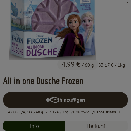
, 
.
Kochen & Backen
Süß & Pikant
Getränke
Haushalt
Einkaufen
4,99 €
/ 60 g
83,17 €
/ 1kg
Über uns
All in one Dusche Frozen
Aktuelles
hinzufügen
Erleben
Produkt zum Warenkorb hinzufü
#8225
4,99 €
/ 60 g
83,17 €
/ 1kg
19% MwSt
Handelsklasse II
Info
Herkunft