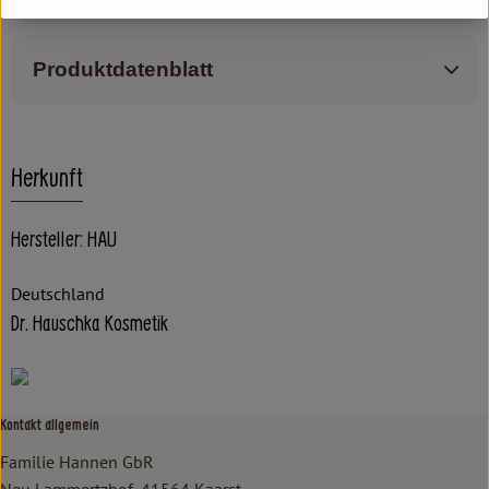
Produktdatenblatt
Herkunft
Hersteller: HAU
Deutschland
Dr. Hauschka Kosmetik
Kontakt allgemein
Familie Hannen GbR
Neu Lammertzhof, 41564 Kaarst