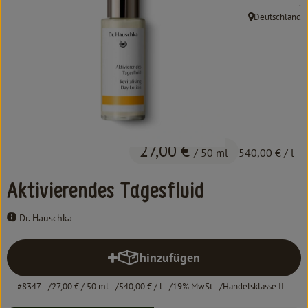
, 
.
Kochen & Backen
Deutschland
, Herkunft:
Süß & Pikant
Getränke
Haushalt
Einkaufen
27,00 €
/ 50 ml
540,00 €
/ l
Über uns
Aktivierendes Tagesfluid
Aktuelles
Dr. Hauschka
Erleben
hinzufügen
Produkt zum Warenkorb hinzufü
#8347
27,00 €
/ 50 ml
540,00 €
/ l
19% MwSt
Handelsklasse II