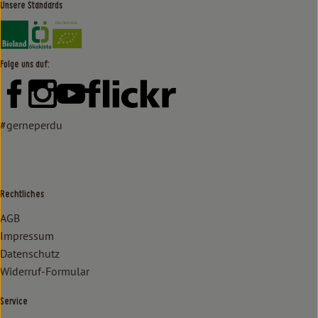
Unsere Standards
Externer Link zu https://www.bioland.de/verbraucher
Externer Link zu https://www.oekokiste.de/
Folge uns auf:
Externer Link zu https://www.facebook.com/lammertzhof/
Externer Link zu https://www.instagram.com/lammert
Externer Link zu https://www.youtube.com/
Externer Link zu https://www
#gerneperdu
Rechtliches
AGB
Impressum
Datenschutz
Widerruf-Formular
Service