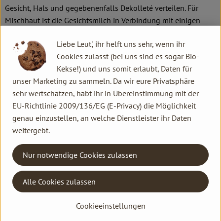
Gesicht, Hals und gegebenenfalls Dekolleté verteilen. Für
Mischhaut ist die Gesichtsmilch in Verbindung mit einigen
Tropfen des Gesichtsöls die ideale Tagespflege. Dazu beide
Liebe Leut', ihr helft uns sehr, wenn ihr
Produkte einfach in der Hand vermengen und auftragen (die
Cookies zulasst (bei uns sind es sogar Bio-
Augenpartie aussparen). Am Abend empfehlen wir als fettfreie
Kekse!) und uns somit erlaubt, Daten für
Nachtpflege das Nachtserum oder die Nachtkur.
unser Marketing zu sammeln. Da wir eure Privatsphäre
Bei Mischhaut die Gesichtsmilch vermischt mit Gesichtsöl
sehr wertschätzen, habt ihr in Übereinstimmung mit der
anwenden.
EU-Richtlinie 2009/136/EG (E-Privacy) die Möglichkeit
genau einzustellen, an welche Dienstleister ihr Daten
Wasser, Auszug aus Wundklee, Aprikosenkernöl, Alkohol,
weitergebt.
Auszug aus Zaubernuss, Mandelöl, Olivenöl, Auszug aus
Karotte, Erdnussöl, Sonnenblumenöl, Auszug aus
Nur notwendige Cookies zulassen
Johanniskraut, pflanzliches Glycerin, Auszug aus Ringelblume,
Lecithin, Weizenkleie-Extrakt, Jojobaöl, Ätherische Öle, Alginat,
Alle Cookies zulassen
Xanthan.
Cookieeinstellungen
Produktinformationen