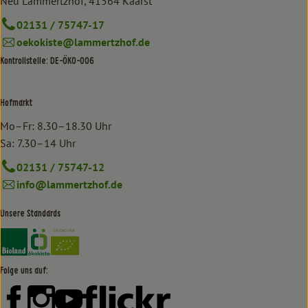
Neu Lammertzhof, 41564 Kaarst
02131 / 75747-17
oekokiste@lammertzhof.de
Kontrollstelle: DE-ÖKO-006
Hofmarkt
Mo–Fr: 8.30–18.30 Uhr
Sa: 7.30–14 Uhr
02131 / 75747-12
info@lammertzhof.de
Unsere Standards
Externer Link zu https://www.bioland.de/verbraucher
Externer Link zu https://www.oekokiste.de/
Folge uns auf:
Externer Link zu https://www.facebook.com/lammertzhof/
Externer Link zu https://www.instagram.com/lammert
Externer Link zu https://www.youtube.com/
Externer Link zu https://www