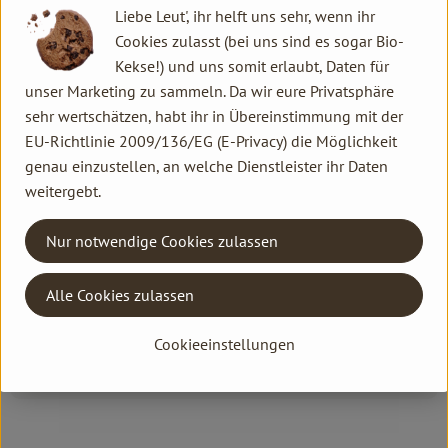
Liebe Leut', ihr helft uns sehr, wenn ihr
Bei den ersten Anzeichen von Unreinheiten mehrmals täglich
Cookies zulasst (bei uns sind es sogar Bio-
punktuell auftragen. Die Ränder zart ausstreichen.
Kekse!) und uns somit erlaubt, Daten für
unser Marketing zu sammeln. Da wir eure Privatsphäre
Jojobaöl, Olivenöl, Tapiokastärke, Rizinusöl, Bienenwachs,
sehr wertschätzen, habt ihr in Übereinstimmung mit der
Wollwachs, Palmöl, Candelillawachs, Carnaubawachs, Auszüge
EU-Richtlinie 2009/136/EG (E-Privacy) die Möglichkeit
aus Rosenblüten und Karotte, Ätherische Öle, Auszüge aus
genau einzustellen, an welche Dienstleister ihr Daten
Wundklee und Ringelblume, Aprikosenkernöl, Vitamin E,
weitergebt.
Teebaumöl, Manukaöl, Vitamin-C-Dipalmitat, Kieselsäure,
Eisenoxide, Titandioxid, Ultramarin, Zinkoxid.
Nur notwendige Cookies zulassen
Produktinformationen
Alle Cookies zulassen
Cookieeinstellungen
Produktdatenblatt