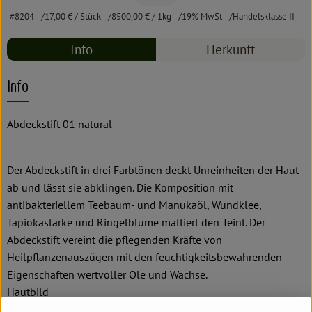
#8204
17,00 €
/ Stück
8500,00 €
/ 1kg
19% MwSt
Handelsklasse II
Info
Herkunft
Info
Abdeckstift 01 natural
Der Abdeckstift in drei Farbtönen deckt Unreinheiten der Haut
ab und lässt sie abklingen. Die Komposition mit
antibakteriellem Teebaum- und Manukaöl, Wundklee,
Tapiokastärke und Ringelblume mattiert den Teint. Der
Abdeckstift vereint die pflegenden Kräfte von
Heilpflanzenauszügen mit den feuchtigkeitsbewahrenden
Eigenschaften wertvoller Öle und Wachse.
Hautbild
Für jedes Hautbild bei Unreinheiten.