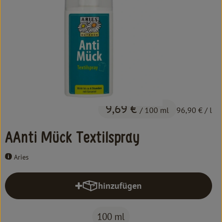
Kochen & Backen
Süß & Pikant
Getränke
Haushalt
Einkaufen
9,69 €
/ 100 ml
96,90 €
/ l
Über uns
AAnti Mück Textilspray
Aktuelles
Aries
Erleben
hinzufügen
Produkt zum Warenkorb hinzufüg
100 ml