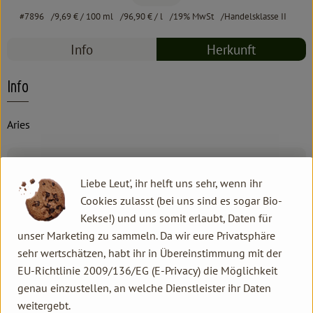
#7896
9,69 €
/ 100 ml
96,90 €
/ l
19% MwSt
Handelsklasse II
Info
Herkunft
Info
Aries
Produktinformationen
Liebe Leut', ihr helft uns sehr, wenn ihr
Cookies zulasst (bei uns sind es sogar Bio-
Kekse!) und uns somit erlaubt, Daten für
Produktdatenblatt
unser Marketing zu sammeln. Da wir eure Privatsphäre
sehr wertschätzen, habt ihr in Übereinstimmung mit der
EU-Richtlinie 2009/136/EG (E-Privacy) die Möglichkeit
genau einzustellen, an welche Dienstleister ihr Daten
Herkunft
weitergebt.