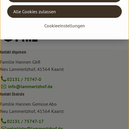
Deutschland
Alle Cookies zulassen
HYDROPHIL
Cookieeinstellungen
Kontakt allgemein
Familie Hannen GbR
Neu Lammertzhof, 41564 Kaarst
02131 / 75747-0
info@lammertzhof.de
Kontakt Ökokiste
Familie Hannen Gemüse Abo
Neu Lammertzhof, 41564 Kaarst
02131 / 75747-17
oekokiste@lammertzhof.de