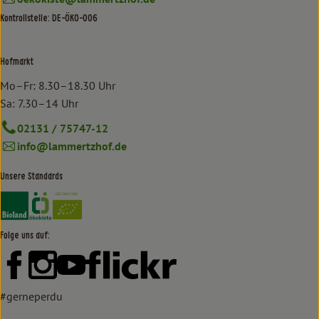
Kontrollstelle: DE-ÖKO-006
Hofmarkt
Mo–Fr: 8.30–18.30 Uhr
Sa: 7.30–14 Uhr
02131 / 75747-12
info@lammertzhof.de
Unsere Standards
Externer Link zu https://www.bioland.de/verbraucher
Externer Link zu https://www.oekokiste.de/
Folge uns auf:
Externer Link zu https://www.facebook.com/lammertzhof/
Externer Link zu https://www.instagram.com/lammert
Externer Link zu https://www.youtube.com/
Externer Link zu https://www
#gerneperdu