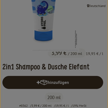
, 
.
Kochen & Backen
Deutschland
, Herkunft:
Süß & Pikant
Getränke
Haushalt
Einkaufen
3,99 €
/ 200 ml
19,95 €
/ l
Über uns
2in1 Shampoo & Dusche Elefant
Aktuelles
hinzufügen
Erleben
Produkt zum Warenkorb hinzufüg
200 ml
#8362
3,99 €
/ 200 ml
19,95 €
/ l
19% MwSt