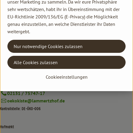
unser Marketing zu sammeln. Da wir eure Privatsphäre
sehr wertschätzen, habt ihr in Übereinstimmung mit der
EU-Richtlinie 2009/136/EG (E-Privacy) die Möglichkeit
Kontakt allgemein
genau einzustellen, an welche Dienstleister ihr Daten
weitergebt.
Familie Hannen GbR
Neu Lammertzhof, 41564 Kaarst
Nur notwendige Cookies zulassen
02131 / 75747-0
info@lammertzhof.de
Alle Cookies zulassen
Kontakt Ökokiste
Familie Hannen Gemüse Abo
Cookieeinstellungen
Neu Lammertzhof, 41564 Kaarst
02131 / 75747-17
oekokiste@lammertzhof.de
Kontrollstelle: DE-ÖKO-006
Hofmarkt