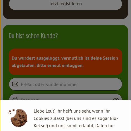
Kochen & Backen
Jetzt registrieren
Süß & Pikant
Getränke
Du bist schon Kunde?
Haushalt
Du wurdest ausgeloggt, vermutlich ist deine Session
Einkaufen
abgelaufen. Bitte erneut einloggen.
Über uns
Aktuelles
Erleben
Liebe Leut', ihr helft uns sehr, wenn ihr
Jetzt einloggen
Cookies zulasst (bei uns sind es sogar Bio-
Kekse!) und uns somit erlaubt, Daten für
Passwort vergessen?