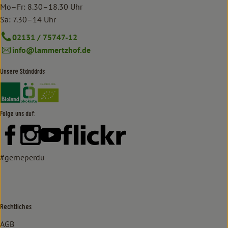
Mo–Fr: 8.30–18.30 Uhr
Sa: 7.30–14 Uhr
02131 / 75747-12
info@lammertzhof.de
Unsere Standards
Externer Link zu https://www.bioland.de/verbraucher
Externer Link zu https://www.oekokiste.de/
Folge uns auf:
Externer Link zu https://www.facebook.com/lammertzhof/
Externer Link zu https://www.instagram.com/lammert
Externer Link zu https://www.youtube.com/
Externer Link zu https://www
#gerneperdu
Rechtliches
AGB