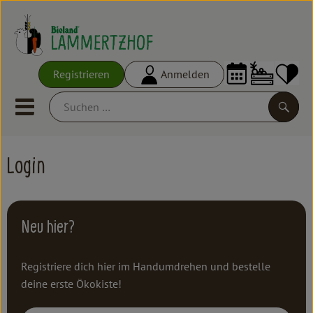
Warenko
Registrieren
Anmelden
Link
Mobiles Menu öffnen oder schl
Suche
Login
Ökokisten
Frisches
Empfehlungen
Neu hier?
Vorratskammer
Registriere dich hier im Handumdrehen und bestelle
deine erste Ökokiste!
Großgebinde