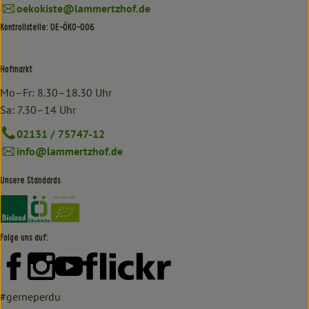
oekokiste@lammertzhof.de
Kontrollstelle: DE-ÖKO-006
Hofmarkt
Mo–Fr: 8.30–18.30 Uhr
Sa: 7.30–14 Uhr
02131 / 75747-12
info@lammertzhof.de
Unsere Standards
Externer Link zu https://www.bioland.de/verbraucher
Externer Link zu https://www.oekokiste.de/
Folge uns auf:
Externer Link zu https://www.facebook.com/lammertzhof/
Externer Link zu https://www.instagram.com/lammert
Externer Link zu https://www.youtube.com/
Externer Link zu https://www
#gerneperdu