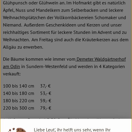
Glühpunsch oder Glühwein an. Im Hofmarkt gibt es natürlich
Äpfel, Nuss und Mandelkern zum Selberbacken und leckere
Weihnachtsplätzchen der Vollkornbäckereien Schomaker und
Niemand. Außerdem Geschenkideen und Kerzen und unser
reichhaltiges Sortiment für leckere Stunden im Advent und zu
Weihnachten. Am Freitag sind auch die Kräuterkerzen aus dem
Allgäu zu erwerben.
Die Bäume kommen wie immer vom
Demeter Waldgärtnerhof
am Odin
in Sundern-Westenfeld und werden in 4 Kategorien
verkauft:
100 bis 140 cm 37,- €
140 bis 180 cm 53,- €
180 bis 220 cm 59,- €
220 bis 300 cm 79,- €
Anlieferung Pauschal 5,50 € an Ökokistenkund*innen (bei
Vorauskasse).
Liebe Leut', ihr helft uns sehr, wenn ihr