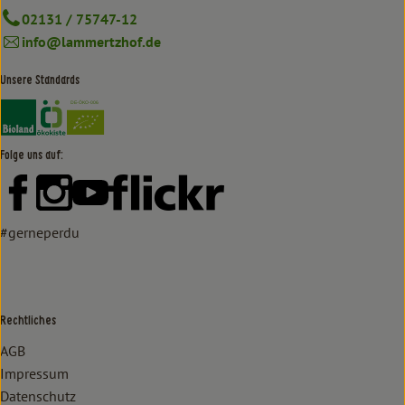
02131 / 75747-12
info@lammertzhof.de
Unsere Standards
Externer Link zu https://www.bioland.de/verbraucher
Externer Link zu https://www.oekokiste.de/
Folge uns auf:
Externer Link zu https://www.facebook.com/lammertzhof/
Externer Link zu https://www.instagram.com/lammert
Externer Link zu https://www.youtube.com/
Externer Link zu https://www
#gerneperdu
Rechtliches
AGB
Impressum
Datenschutz