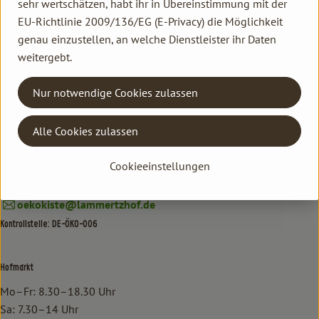
sehr wertschätzen, habt ihr in Übereinstimmung mit der
Kontakt allgemein
EU-Richtlinie 2009/136/EG (E-Privacy) die Möglichkeit
genau einzustellen, an welche Dienstleister ihr Daten
Familie Hannen GbR
weitergebt.
Neu Lammertzhof, 41564 Kaarst
02131 / 75747-0
Nur notwendige Cookies zulassen
info@lammertzhof.de
Kontakt Ökokiste
Alle Cookies zulassen
Familie Hannen Gemüse Abo
Neu Lammertzhof, 41564 Kaarst
Cookieeinstellungen
02131 / 75747-17
oekokiste@lammertzhof.de
Kontrollstelle: DE-ÖKO-006
Hofmarkt
Mo–Fr: 8.30–18.30 Uhr
Sa: 7.30–14 Uhr