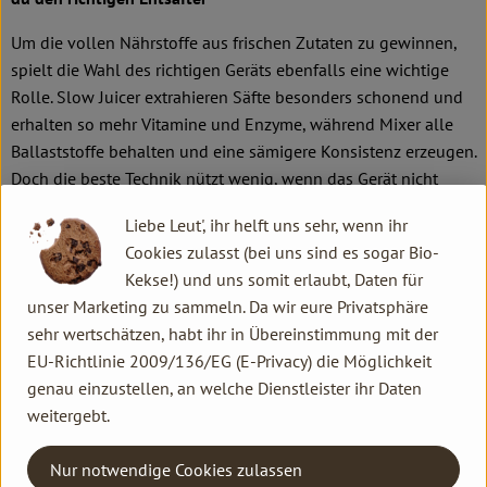
Um die vollen Nährstoffe aus frischen Zutaten zu gewinnen,
spielt die Wahl des richtigen Geräts ebenfalls eine wichtige
Rolle. Slow Juicer extrahieren Säfte besonders schonend und
erhalten so mehr Vitamine und Enzyme, während Mixer alle
Ballaststoffe behalten und eine sämigere Konsistenz erzeugen.
Doch die beste Technik nützt wenig, wenn das Gerät nicht
regelmäßig genutzt wird. Daher sollte der Entsafter perfekt zu
Liebe Leut', ihr helft uns sehr, wenn ihr
deinem Bedarf passen – nur dann wird das Entsaften zum
Cookies zulasst (bei uns sind es sogar Bio-
festen Bestandteil deiner gesunden Routine
Kekse!) und uns somit erlaubt, Daten für
Egal, für welches Gerät man sich entscheidet – ein paar Fragen
unser Marketing zu sammeln. Da wir eure Privatsphäre
sollte man vor dem Kauf auf jeden Fall klären:
sehr wertschätzen, habt ihr in Übereinstimmung mit der
EU-Richtlinie 2009/136/EG (E-Privacy) die Möglichkeit
Welche Zutaten möchte ich regelmäßig entsaften – nur
genau einzustellen, an welche Dienstleister ihr Daten
weiches Obst oder auch faserige Zutaten wie Sellerie,
weitergebt.
Blattgemüse oder Gräser?
Nur notwendige Cookies zulassen