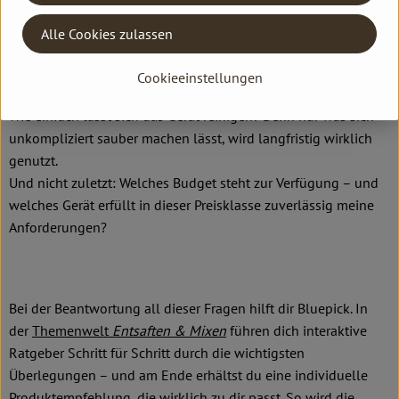
Alle Cookies zulassen
Wie viele Portionen möchte ich auf einmal zubereiten – nur
ein Glas für den schnellen Start in den Tag oder gleich eine
Cookieeinstellungen
Familienration?
Wie einfach lässt sich das Gerät reinigen? Denn nur was sich
unkompliziert sauber machen lässt, wird langfristig wirklich
genutzt.
Und nicht zuletzt: Welches Budget steht zur Verfügung – und
welches Gerät erfüllt in dieser Preisklasse zuverlässig meine
Anforderungen?
Bei der Beantwortung all dieser Fragen hilft dir Bluepick. In
der
Themenwelt
Entsaften & Mixen
führen dich interaktive
Ratgeber Schritt für Schritt durch die wichtigsten
Überlegungen – und am Ende erhältst du eine individuelle
Produktempfehlung, die wirklich zu dir passt. So wird die