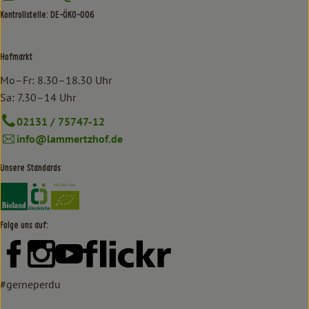
Kontrollstelle: DE-ÖKO-006
Hofmarkt
Mo–Fr: 8.30–18.30 Uhr
Sa: 7.30–14 Uhr
02131 / 75747-12
info@lammertzhof.de
Unsere Standards
Externer Link zu https://www.bioland.de/verbraucher
Externer Link zu https://www.oekokiste.de/
Folge uns auf:
Externer Link zu https://www.facebook.com/lammertzhof/
Externer Link zu https://www.instagram.com/lammert
Externer Link zu https://www.youtube.com/
Externer Link zu https://www
#gerneperdu