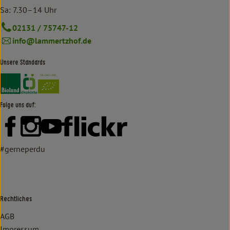
Sa: 7.30–14 Uhr
02131 / 75747-12
info@lammertzhof.de
Unsere Standards
Externer Link zu https://www.bioland.de/verbraucher
Externer Link zu https://www.oekokiste.de/
Folge uns auf:
Externer Link zu https://www.facebook.com/lammertzhof/
Externer Link zu https://www.instagram.com/lammert
Externer Link zu https://www.youtube.com/
Externer Link zu https://www
#gerneperdu
Rechtliches
AGB
Impressum