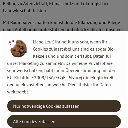
Beitrag zu Artenvielfalt, Klimaschutz und ökologischer
Landwirtschaft leisten.
Mit Baumpatenschaften kannst du die Pflanzung und Pflege
neuer Apfelbäume unterstützen und gleichzeitig Teil unserer
Hofgeschichte werden. Ab einem einmaligen Beitrag von 50 €
Liebe Leut', ihr helft uns sehr, wenn ihr
kannst du einen Baum oder sogar mehrere gemeinsam mit
Cookies zulasst (bei uns sind es sogar Bio-
anderen übernehmen. Die Erntebeteiligung beginnt ab dem 6.
Kekse!) und uns somit erlaubt, Daten für
Standjahr und umfasst frisches Obst, Saft oder Hofgutscheine.
unser Marketing zu sammeln. Da wir eure Privatsphäre
Bei der Pflanzaktion im Februar bist du herzlich eingeladen,
sehr wertschätzen, habt ihr in Übereinstimmung mit der
deinen Baum persönlich zu pflanzen und das Wachstum
EU-Richtlinie 2009/136/EG (E-Privacy) die Möglichkeit
mitzuverfolgen. Außerdem bieten wir spannende
genau einzustellen, an welche Dienstleister ihr Daten
Veranstaltungen rund um den Hof.
weitergebt.
Jetzt Baumpat:in werden
Nur notwendige Cookies zulassen
Mehr zur Baumpatenschaft
Alle Cookies zulassen