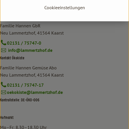
Cookieeinstellungen
Kontakt allgemein
Familie Hannen GbR
Neu Lammertzhof, 41564 Kaarst
02131 / 75747-0
info@lammertzhof.de
Kontakt Ökokiste
Familie Hannen Gemüse Abo
Neu Lammertzhof, 41564 Kaarst
02131 / 75747-17
oekokiste@lammertzhof.de
Kontrollstelle: DE-ÖKO-006
Hofmarkt
Mo–Fr: 8.30–18.30 Uhr